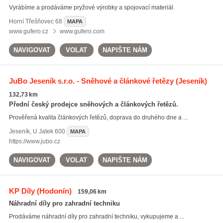
Vyrábíme a prodáváme pryžové výrobky a spojovací materiál.
Horní Třešňovec
68
MAPA
www.gufero.cz
www.gufero.com
NAVIGOVAT
VOLAT
NAPIŠTE NÁM
JuBo Jeseník s.r.o. - Sněhové a článkové řetězy
(Jeseník)
132,73 km
Přední český prodejce sněhových a článkových řetězů.
Prověřená kvalita článkových řetězů, doprava do druhého dne a ...
Jeseník
,
U Jatek 600
MAPA
https://www.jubo.cz
NAVIGOVAT
VOLAT
NAPIŠTE NÁM
KP Díly
(Hodonín)
159,06 km
Náhradní díly pro zahradní techniku
Prodáváme náhradní díly pro zahradní techniku, vykupujeme a ...