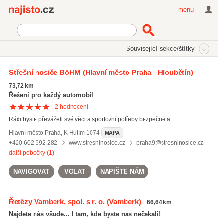
Najisto.cz
menu
SEKCE
ŠTÍTKY
Související sekce/štítky
Najisto.cz
řetězy na kola
Střešní nosiče BöHM
(Hlavní město Praha - Hloubětín)
řetězy na kola
(68)
73,72 km
klínové řemeny
(153)
Řešení pro každý automobil
valivá ložiska
(60)
2
hodnocení
Rádi byste převáželi své věci a sportovní potřeby bezpečně a ...
Všechny související štítky
Hlavní město Praha
,
K Hutím 1074
MAPA
+420 602 692 282
www.stresninosice.cz
praha9@stresninosice.cz
další pobočky (1)
NAVIGOVAT
VOLAT
NAPIŠTE NÁM
Řetězy Vamberk, spol. s r. o.
(Vamberk)
66,64 km
Najdete nás všude... I tam, kde byste nás nečekali!