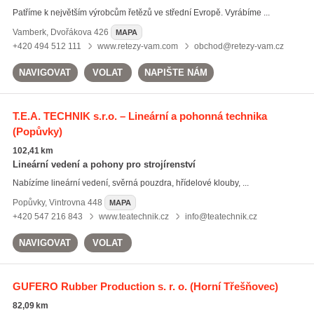
Patříme k největším výrobcům řetězů ve střední Evropě. Vyrábíme ...
Vamberk
,
Dvořákova 426
MAPA
+420 494 512 111
www.retezy-vam.com
obchod@retezy-vam.cz
NAVIGOVAT
VOLAT
NAPIŠTE NÁM
T.E.A. TECHNIK s.r.o. – Lineární a pohonná technika
(Popůvky)
102,41 km
Lineární vedení a pohony pro strojírenství
Nabízíme lineární vedení, svěrná pouzdra, hřídelové klouby, ...
Popůvky
,
Vintrovna 448
MAPA
+420 547 216 843
www.teatechnik.cz
info@teatechnik.cz
NAVIGOVAT
VOLAT
GUFERO Rubber Production s. r. o.
(Horní Třešňovec)
82,09 km