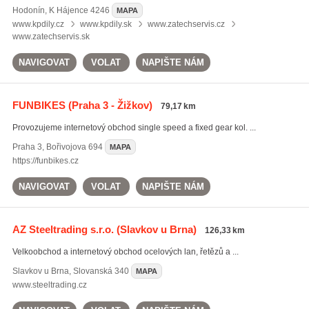
Hodonín
,
K Hájence 4246
MAPA
www.kpdily.cz
www.kpdily.sk
www.zatechservis.cz
www.zatechservis.sk
NAVIGOVAT
VOLAT
NAPIŠTE NÁM
FUNBIKES
(Praha 3 - Žižkov)
79,17 km
Provozujeme internetový obchod single speed a fixed gear kol. ...
Praha 3
,
Bořivojova 694
MAPA
https://funbikes.cz
NAVIGOVAT
VOLAT
NAPIŠTE NÁM
AZ Steeltrading s.r.o.
(Slavkov u Brna)
126,33 km
Velkoobchod a internetový obchod ocelových lan, řetězů a ...
Slavkov u Brna
,
Slovanská 340
MAPA
www.steeltrading.cz