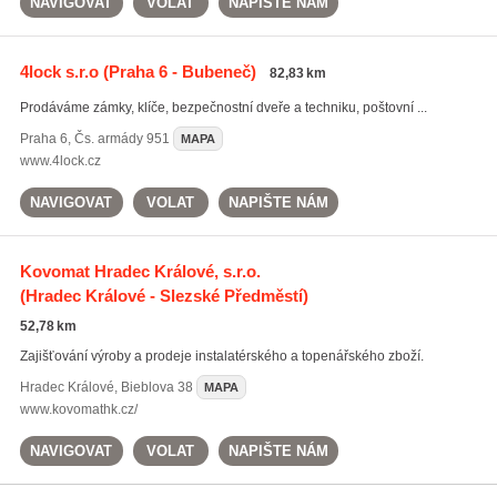
NAVIGOVAT
VOLAT
NAPIŠTE NÁM
4lock s.r.o
(Praha 6 - Bubeneč)
82,83 km
Prodáváme zámky, klíče, bezpečnostní dveře a techniku, poštovní ...
Praha 6
,
Čs. armády 951
MAPA
www.4lock.cz
NAVIGOVAT
VOLAT
NAPIŠTE NÁM
Kovomat Hradec Králové, s.r.o.
(Hradec Králové - Slezské Předměstí)
52,78 km
Zajišťování výroby a prodeje instalatérského a topenářského zboží.
Hradec Králové
,
Bieblova 38
MAPA
www.kovomathk.cz/
NAVIGOVAT
VOLAT
NAPIŠTE NÁM