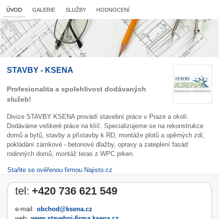
ÚVOD
GALERIE
SLUŽBY
HODNOCENÍ
STAVBY - KSENA
Profesionalita a spolehlivost dodávaných
služeb!
Divize STAVBY KSENA provádí stavební práce v Praze a okolí.
Dodáváme veškeré práce na klíč. Specializujeme se na rekonstrukce
domů a bytů, stavby a přístavby k RD, montáže plotů a opěrných zdí,
pokládání zámkové - betonové dlažby, opravy a zateplení fasád
rodinných domů, montáž teras z WPC prken.
Staňte se ověřenou firmou Najisto.cz
tel:
+420 736 621 549
e-mail:
obchod@ksena.cz
web:
www.stavebni-firma.ksena.cz