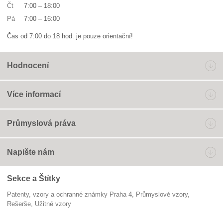
Čt
7:00
–
18:00
Pá
7:00
–
16:00
Čas od 7:00 do 18 hod. je pouze orientační!
Hodnocení
Více informací
Průmyslová práva
Napište nám
Sekce a Štítky
Patenty, vzory a ochranné známky Praha 4
průmyslové vzory
rešerše
užitné vzory