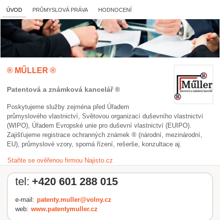
ÚVOD
PRŮMYSLOVÁ PRÁVA
HODNOCENÍ
® MŰLLER ®
Patentová a známková kancelář ®
Poskytujeme služby zejména před Úřadem
průmyslového vlastnictví, Světovou organizací duševního vlastnictví
(WIPO), Úřadem Evropské unie pro duševní vlastnictví (EUIPO).
Zajišťujeme registrace ochranných známek ® (národní, mezinárodní,
EU), průmyslové vzory, sporná řízení, rešerše, konzultace aj.
Staňte se ověřenou firmou Najisto.cz
tel:
+420 601 288 015
e-mail:
patenty.muller@volny.cz
web:
www.patentymuller.cz