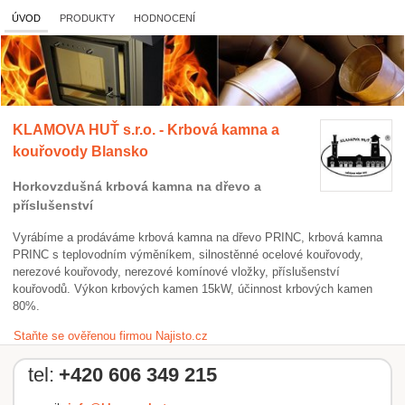
ÚVOD
PRODUKTY
HODNOCENÍ
KLAMOVA HUŤ s.r.o. - Krbová kamna a
kouřovody Blansko
Horkovzdušná krbová kamna na dřevo a
příslušenství
Vyrábíme a prodáváme krbová kamna na dřevo PRINC, krbová kamna
PRINC s teplovodním výměníkem, silnostěnné ocelové kouřovody,
nerezové kouřovody, nerezové komínové vložky, příslušenství
kouřovodů. Výkon krbových kamen 15kW, účinnost krbových kamen
80%.
Staňte se ověřenou firmou Najisto.cz
tel:
+420 606 349 215