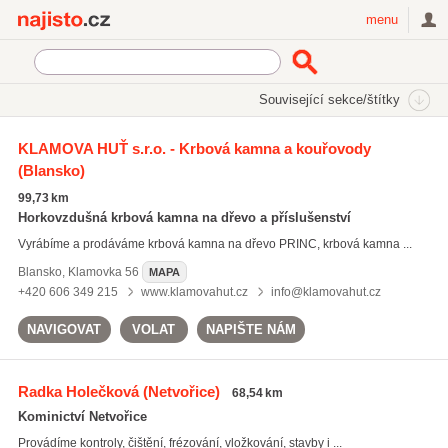
Najisto.cz
menu
SEKCE
ŠTÍTKY
Související sekce/štítky
Najisto.cz
komínové vložky
KLAMOVA HUŤ s.r.o. - Krbová kamna a kouřovody
(Blansko)
komínové vložky
(158)
čištění komínů
(590)
99,73 km
revize komínů
(562)
Horkovzdušná krbová kamna na dřevo a příslušenství
Vyrábíme a prodáváme krbová kamna na dřevo PRINC, krbová kamna ...
Všechny související štítky
Blansko
,
Klamovka 56
MAPA
+420 606 349 215
www.klamovahut.cz
info@klamovahut.cz
NAVIGOVAT
VOLAT
NAPIŠTE NÁM
Radka Holečková
(Netvořice)
68,54 km
Kominictví Netvořice
Provádíme kontroly, čištění, frézování, vložkování, stavby i ...