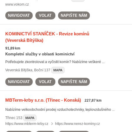
www.vokom.cz
NAVIGOVAT
VOLAT
NAPIŠTE NÁM
KOMINICTVÍ STANÍČEK - Revize komínů
(Veverská Bítýška)
91,89 km
Kompletní služby v oblasti kominictví
Potřebujete zkontrolovat a vyčistit komín? Nabízíme veškeré ...
Veverská Bítýška
,
Boční 137
MAPA
NAVIGOVAT
VOLAT
NAPIŠTE NÁM
MBTerm-krby s.r.o.
(Třinec - Konská)
227,87 km
Nabízíme velkoobchodní prodej vzduchotechniky, teplovzdušného ...
Třinec
153
MAPA
https://www.mbterm-krby.cz
https://www.nerez-kominy.cz