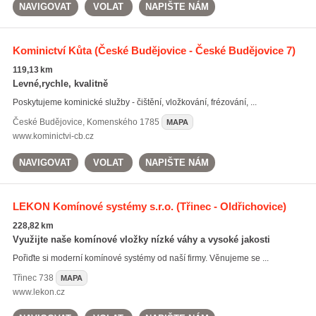
NAVIGOVAT
VOLAT
NAPIŠTE NÁM
Kominictví Kůta
(České Budějovice - České Budějovice 7)
119,13 km
Levné,rychle, kvalitně
Poskytujeme kominické služby - čištění, vložkování, frézování, ...
České Budějovice
,
Komenského 1785
MAPA
www.kominictvi-cb.cz
NAVIGOVAT
VOLAT
NAPIŠTE NÁM
LEKON Komínové systémy s.r.o.
(Třinec - Oldřichovice)
228,82 km
Využijte naše komínové vložky nízké váhy a vysoké jakosti
Pořiďte si moderní komínové systémy od naší firmy. Věnujeme se ...
Třinec
738
MAPA
www.lekon.cz