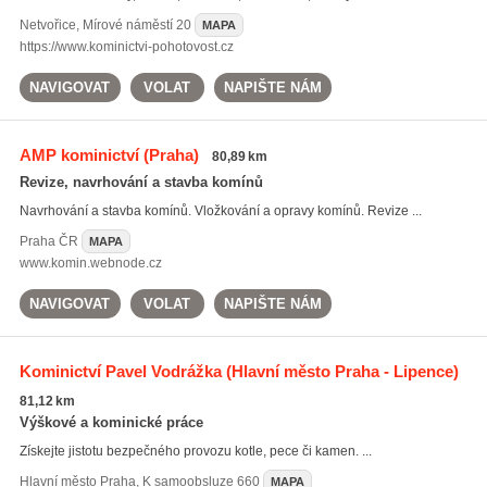
Netvořice
,
Mírové náměstí 20
MAPA
https://www.kominictvi-pohotovost.cz
NAVIGOVAT
VOLAT
NAPIŠTE NÁM
AMP kominictví
(Praha)
80,89 km
Revize, navrhování a stavba komínů
Navrhování a stavba komínů. Vložkování a opravy komínů. Revize ...
Praha
ČR
MAPA
www.komin.webnode.cz
NAVIGOVAT
VOLAT
NAPIŠTE NÁM
Kominictví Pavel Vodrážka
(Hlavní město Praha - Lipence)
81,12 km
Výškové a kominické práce
Získejte jistotu bezpečného provozu kotle, pece či kamen. ...
Hlavní město Praha
,
K samoobsluze 660
MAPA