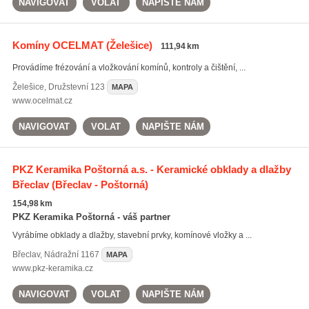
NAVIGOVAT
VOLAT
NAPIŠTE NÁM
Komíny OCELMAT
(Želešice)
111,94 km
Provádíme frézování a vložkování komínů, kontroly a čištění, ...
Želešice
,
Družstevní 123
MAPA
www.ocelmat.cz
NAVIGOVAT
VOLAT
NAPIŠTE NÁM
PKZ Keramika Poštorná a.s. - Keramické obklady a dlažby
Břeclav
(Břeclav - Poštorná)
154,98 km
PKZ Keramika Poštorná - váš partner
Vyrábíme obklady a dlažby, stavební prvky, komínové vložky a ...
Břeclav
,
Nádražní 1167
MAPA
www.pkz-keramika.cz
NAVIGOVAT
VOLAT
NAPIŠTE NÁM