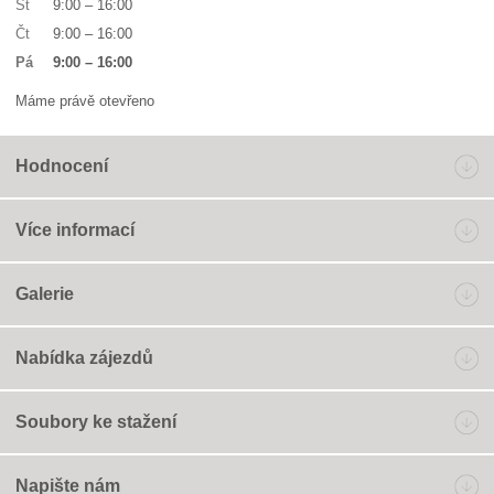
St
9:00
–
16:00
Čt
9:00
–
16:00
Pá
9:00
–
16:00
Máme právě otevřeno
Hodnocení
Více informací
Galerie
Nabídka zájezdů
Soubory ke stažení
Napište nám