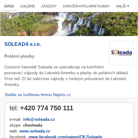
ÚVOD
GALERIE
ZÁJEZDY
OKRUŽNÍ A POLÁRNÍ PLAVBY
DALŠÍ
SOLEADA s.r.o.
Polární plavby
Cestovní kancelář Soleada se specializuje na komfortní
poznávací zájezdy do Latinské Ameriky a plavby do polárních oblastí.
Více než 22 let nabízíme zájezdy s českým průvodcem do Latinské
Ameriky.
Staňte se ověřenou firmou Najisto.cz
tel:
+420 774 750 111
e-mail:
info@soleada.cz
skype:
cksoleada
web:
www.soleada.cz
facebook:
www.facebook.com/pages/CK-Soleada