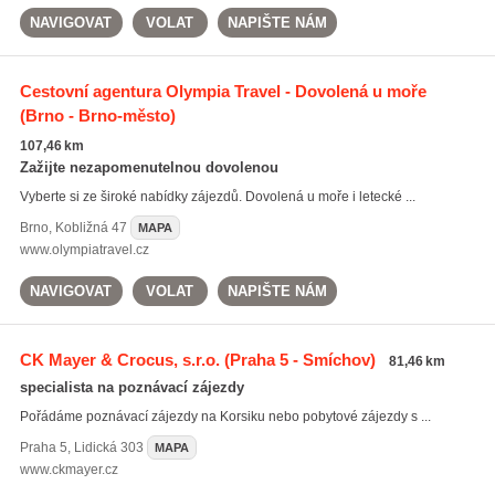
NAVIGOVAT
VOLAT
NAPIŠTE NÁM
Cestovní agentura Olympia Travel - Dovolená u moře
(Brno - Brno-město)
107,46 km
Zažijte nezapomenutelnou dovolenou
Vyberte si ze široké nabídky zájezdů. Dovolená u moře i letecké ...
Brno
,
Kobližná 47
MAPA
www.olympiatravel.cz
NAVIGOVAT
VOLAT
NAPIŠTE NÁM
CK Mayer & Crocus, s.r.o.
(Praha 5 - Smíchov)
81,46 km
specialista na poznávací zájezdy
Pořádáme poznávací zájezdy na Korsiku nebo pobytové zájezdy s ...
Praha 5
,
Lidická 303
MAPA
www.ckmayer.cz