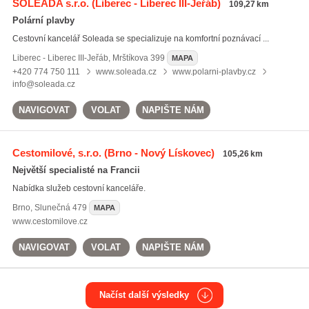
SOLEADA s.r.o.
(Liberec - Liberec III-Jeřáb)
109,27 km
Polární plavby
Cestovní kancelář Soleada se specializuje na komfortní poznávací ...
Liberec - Liberec III-Jeřáb
,
Mrštíkova 399
MAPA
+420 774 750 111
www.soleada.cz
www.polarni-plavby.cz
info@soleada.cz
NAVIGOVAT
VOLAT
NAPIŠTE NÁM
Cestomilové, s.r.o.
(Brno - Nový Lískovec)
105,26 km
Největší specialisté na Francii
Nabídka služeb cestovní kanceláře.
Brno
,
Slunečná 479
MAPA
www.cestomilove.cz
NAVIGOVAT
VOLAT
NAPIŠTE NÁM
Načíst další výsledky