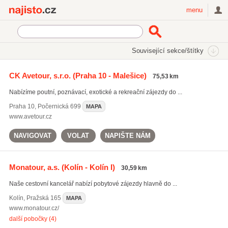
Najisto.cz
menu
SEKCE
ŠTÍTKY
Související sekce/štítky
Najisto.cz
Cestování a ubytování
Cestovní kanceláře a agentury
CK Avetour, s.r.o.
(Praha 10 - Malešice)
75,53 km
Poznávací zájezdy
Nabízíme poutní, poznávací, exotické a rekreační zájezdy do ...
Praha 10
,
Počernická 699
MAPA
www.avetour.cz
NAVIGOVAT
VOLAT
NAPIŠTE NÁM
Monatour, a.s.
(Kolín - Kolín I)
30,59 km
Naše cestovní kancelář nabízí pobytové zájezdy hlavně do ...
Kolín
,
Pražská 165
MAPA
www.monatour.cz/
další pobočky (4)