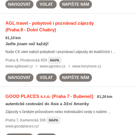
NAVIGOVAT
VOLAT
NAPIŠTE NÁM
AGL travel - pobytové i poznávací zájezdy
(Praha 8 - Dolní Chabry)
81,10 km
Jeďte jinam než každý!
Naše CK vám nabízí pobytové i poznávací zájezdy do tradičních i ...
Praha 8
,
Ploskovická 959
MAPA
www.agltravel.cz
www.agrolex.cz
www.horymore.cz
NAVIGOVAT
VOLAT
NAPIŠTE NÁM
GOOD PLACES s.r.o.
(Praha 7 - Bubeneč)
81,26 km
autentické cestování do Asie a Jižní Ameriky
Zájezdy s českým průvodcem nebo individuální cesty s našimi ...
Praha 7
,
Kamenická 306
MAPA
www.goodplaces.cz/