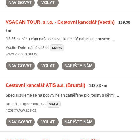
NAVIGOVAT
VOLAT
VSACAN TOUR, s.r.o. - Cestovní kancelář
(Vsetín)
189,30
km
Již 25. sezónu vám naše cestovní kancelář nabízí autobusové ...
Vsetín
,
Dolní náměstí 344
MAPA
www.vsacantour.cz
NAVIGOVAT
VOLAT
NAPIŠTE NÁM
Cestovní kancelář ATIS a.s.
(Bruntál)
143,83 km
Specializujeme se na pobyty nejen zaměřené pro rodiny s dětmi, ...
Bruntál
,
Fügnerova 108
MAPA
https://www.atis.cz
NAVIGOVAT
VOLAT
NAPIŠTE NÁM