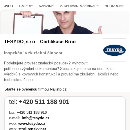
ÚVOD
GALERIE
NABÍZÍME
VZDĚLÁVÁNÍ A SEMINÁŘE
HODNOCENÍ
TESYDO, s.r.o. - Certifikace Brno
Inspekční a zkušební činnost
Potřebujete provést znalecký posudek? Vyhotovit
potřebnou výrobní dokumentaci? Specializujeme se na certifikaci
výrobků z kovových konstrukcí a provádíme zkušební, školící nebo
technickou činnost.
Staňte se ověřenou firmou Najisto.cz
tel:
+420 511 188 901
fax:
+420 511 188 910
e-mail:
info@tesydo.cz
web:
www.tesydo.cz
web:
strojirensky.net