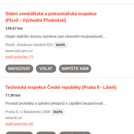
Státní zemědělská a potravinářská inspekce
(Plzeň - Východní Předměstí)
149,67 km
Orgán státního dozoru zejména nad zdravotní nezávadností, ...
Plzeň
,
Jiráskovo náměstí 825
MAPA
www.szpi.gov.cz/
další pobočky (7)
NAVIGOVAT
VOLAT
NAPIŠTE NÁM
Technická inspekce České republiky
(Praha 8 - Libeň)
77,90 km
Provádí prohlídky a splnění předpisů o zajištění bezpečnosti ...
Praha 8
,
U Balabenky 1908
MAPA
www.iti.cz/
další pobočky (8)