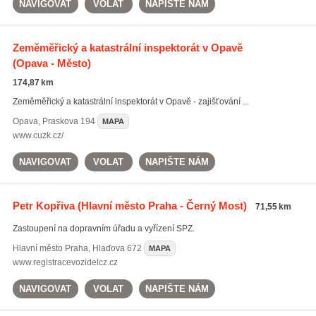
NAVIGOVAT
VOLAT
NAPIŠTE NÁM
Zeměměřický a katastrální inspektorát v Opavě
(Opava - Město)
174,87 km
Zeměměřický a katastrální inspektorát v Opavě - zajišťování ...
Opava
,
Praskova 194
MAPA
www.cuzk.cz/
NAVIGOVAT
VOLAT
NAPIŠTE NÁM
Petr Kopřiva
(Hlavní město Praha - Černý Most)
71,55 km
Zastoupení na dopravním úřadu a vyřízení SPZ.
Hlavní město Praha
,
Hlaďova 672
MAPA
www.registracevozidelcz.cz
NAVIGOVAT
VOLAT
NAPIŠTE NÁM