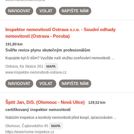
NAVIGOVAT
VOLAT
NAPIŠTE NÁM
Inspektor nemovitostí Ostrava s.r.o. - Soudní odhady
nemovitostí
(Ostrava - Poruba)
191,80 km
Svěřte revize plynu skutečným profesionálům
Kupujete byt či dům? Využijte naši službu oceňování nemovitostí. ...
Ostrava
,
Ke Skalce 261
MAPA
www.inspektor-nemovitosti-ostrava.cz
NAVIGOVAT
VOLAT
NAPIŠTE NÁM
Špitt Jan, DiS.
(Olomouc - Nová Ulice)
129,52 km
certifikovaný inspektor nemovitostí
Nabízím inspekce a kontroly nemovitostí před koupí, zpracovávám ...
Olomouc
,
Čajkovského 45
MAPA
https://www.home-inspekce.cz