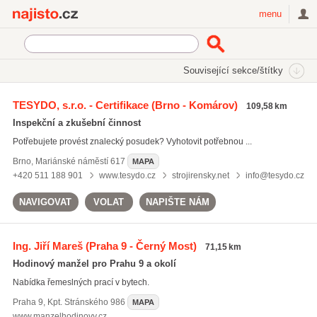
Najisto.cz
menu
SEKCE
ŠTÍTKY
Související sekce/štítky
Najisto.cz
Úřady a organizace
Inspekce a inspektoráty
TESYDO, s.r.o. - Certifikace
(Brno - Komárov)
109,58 km
Dopravní inspektoráty
(210)
Inspekční a zkušební činnost
Státní energetická inspekce
(15)
Potřebujete provést znalecký posudek? Vyhotovit potřebnou ...
Inspektoráty práce
(10)
Brno
,
Mariánské náměstí 617
MAPA
Všechny související sekce
+420 511 188 901
www.tesydo.cz
strojirensky.net
info@tesydo.cz
NAVIGOVAT
VOLAT
NAPIŠTE NÁM
Ing. Jiří Mareš
(Praha 9 - Černý Most)
71,15 km
Hodinový manžel pro Prahu 9 a okolí
Nabídka řemeslných prací v bytech.
Praha 9
,
Kpt. Stránského 986
MAPA
www.manzelhodinovy.cz