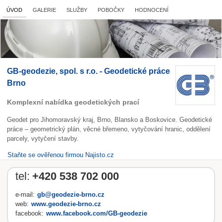
ÚVOD
GALERIE
SLUŽBY
POBOČKY
HODNOCENÍ
GB-geodezie, spol. s r.o. - Geodetické práce
Brno
Komplexní nabídka geodetických prací
Geodet pro Jihomoravský kraj, Brno, Blansko a Boskovice. Geodetické
práce – geometrický plán, věcné břemeno, vytyčování hranic, oddělení
parcely, vytyčení stavby.
Staňte se ověřenou firmou Najisto.cz
tel:
+420 538 702 000
e-mail:
gb@geodezie-brno.cz
web:
www.geodezie-brno.cz
facebook:
www.facebook.com/GB-geodezie