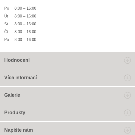
Po
8:00
–
16:00
Út
8:00
–
16:00
St
8:00
–
16:00
Čt
8:00
–
16:00
Pá
8:00
–
16:00
Hodnocení
Více informací
Galerie
Produkty
Napište nám