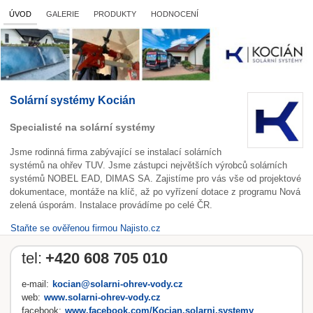
ÚVOD
GALERIE
PRODUKTY
HODNOCENÍ
Solární systémy Kocián
Specialisté na solární systémy
Jsme rodinná firma zabývající se instalací solárních
systémů na ohřev TUV. Jsme zástupci největších výrobců solárních
systémů NOBEL EAD, DIMAS SA. Zajistíme pro vás vše od projektové
dokumentace, montáže na klíč, až po vyřízení dotace z programu Nová
zelená úsporám. Instalace provádíme po celé ČR.
Staňte se ověřenou firmou Najisto.cz
tel:
+420 608 705 010
e-mail:
kocian@solarni-ohrev-vody.cz
web:
www.solarni-ohrev-vody.cz
facebook:
www.facebook.com/Kocian.solarni.systemy