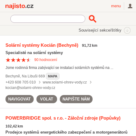
Najisto.cz
menu
SEKCE
ŠTÍTKY
Související sekce/štítky
Najisto.cz
alternativní zdroje energie
Solární systémy Kocián
(Bechyně)
91,72 km
alternativní zdroje energie
(292)
Specialisté na solární systémy
topná technika
(663)
90
hodnocení
tepelná čerpadla IVT
(232)
Jsme rodinná firma zabývající se instalací solárních systémů na ...
Všechny související štítky
Bechyně
,
Na Libuši 669
MAPA
+420 608 705 010
www.solarni-ohrev-vody.cz
kocian@solarni-ohrev-vody.cz
NAVIGOVAT
VOLAT
NAPIŠTE NÁM
POWERBRIDGE spol. s r.o. - Záložní zdroje
(Popůvky)
102,42 km
Prodejce systémů energetického zabezpečení a motorgenerátorů