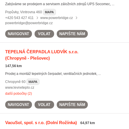
Zabýváme se prodejem a servisem záložních zdrojů UPS Socomec, ...
Popůvky
,
Vintrovna 460
MAPA
+420 543 427 411
www.powerbridge.cz
powerbridge@powerbridge.cz
NAVIGOVAT
VOLAT
NAPIŠTE NÁM
TEPELNÁ ČERPADLA LUDVÍK s.r.o.
(Chropyně - Plešovec)
147,56 km
Prodej a montáž tepelných čerpadel, ventilačních jednotek, ...
Chropyně
60
MAPA
www.levneteplo.cz
další pobočky (2)
NAVIGOVAT
VOLAT
NAPIŠTE NÁM
VacuSol, spol. s r.o.
(Dolní Rožínka)
64,97 km