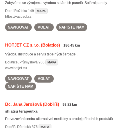
Zabýváme se vývojem a výrobou solárních panelů. Solární panely ...
Dolní Rožínka
149
MAPA
https://vacusol.cz
NAVIGOVAT
VOLAT
NAPIŠTE NÁM
HOTJET CZ s.r.o.
(Bolatice)
186,45 km
Výroba, distribuce a servis tepelných čerpadel.
Bolatice
,
Průmyslová 966
MAPA
www.hotjet.eu
NAVIGOVAT
VOLAT
NAPIŠTE NÁM
Bc. Jana Jarošová
(Dobříš)
93,82 km
shiatsu terapeutka
Provozování centra alternativní medicíny a prodej přírodních produktů.
Dobříš
,
Dělnická 876
MAPA