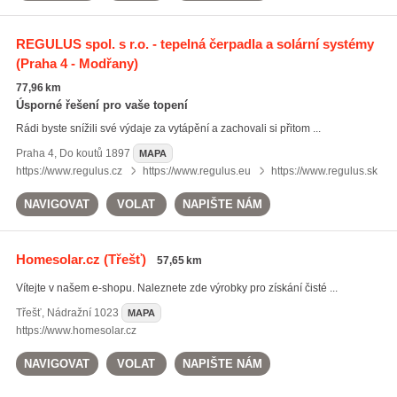
REGULUS spol. s r.o. - tepelná čerpadla a solární systémy
(Praha 4 - Modřany)
77,96 km
Úsporné řešení pro vaše topení
Rádi byste snížili své výdaje za vytápění a zachovali si přitom ...
Praha 4
,
Do koutů 1897
MAPA
https://www.regulus.cz
https://www.regulus.eu
https://www.regulus.sk
NAVIGOVAT
VOLAT
NAPIŠTE NÁM
Homesolar.cz
(Třešť)
57,65 km
Vítejte v našem e-shopu. Naleznete zde výrobky pro získání čisté ...
Třešť
,
Nádražní 1023
MAPA
https://www.homesolar.cz
NAVIGOVAT
VOLAT
NAPIŠTE NÁM