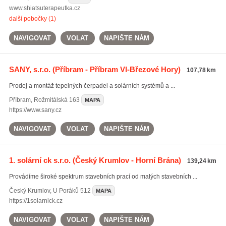
www.shiatsuterapeutka.cz
další pobočky (1)
NAVIGOVAT
VOLAT
NAPIŠTE NÁM
SANY, s.r.o.
(Příbram - Příbram VI-Březové Hory)
107,78 km
Prodej a montáž tepelných čerpadel a solárních systémů a ...
Příbram
,
Rožmitálská 163
MAPA
https://www.sany.cz
NAVIGOVAT
VOLAT
NAPIŠTE NÁM
1. solární ck s.r.o.
(Český Krumlov - Horní Brána)
139,24 km
Provádíme široké spektrum stavebních prací od malých stavebních ...
Český Krumlov
,
U Poráků 512
MAPA
https://1solarnick.cz
NAVIGOVAT
VOLAT
NAPIŠTE NÁM