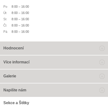
Po
8:00
–
16:00
Út
8:00
–
16:00
St
8:00
–
16:00
Čt
8:00
–
16:00
Pá
8:00
–
16:00
Hodnocení
Více informací
Galerie
Napište nám
Sekce a Štítky