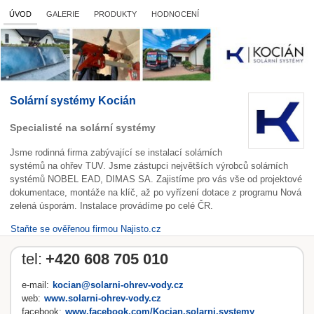
ÚVOD
GALERIE
PRODUKTY
HODNOCENÍ
Solární systémy Kocián
Specialisté na solární systémy
Jsme rodinná firma zabývající se instalací solárních
systémů na ohřev TUV. Jsme zástupci největších výrobců solárních
systémů NOBEL EAD, DIMAS SA. Zajistíme pro vás vše od projektové
dokumentace, montáže na klíč, až po vyřízení dotace z programu Nová
zelená úsporám. Instalace provádíme po celé ČR.
Staňte se ověřenou firmou Najisto.cz
tel:
+420 608 705 010
e-mail:
kocian@solarni-ohrev-vody.cz
web:
www.solarni-ohrev-vody.cz
facebook:
www.facebook.com/Kocian.solarni.systemy