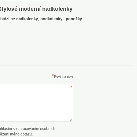
Stylové moderní nadkolenky
Nabízíme
nadkolenky
,
podkolenky
i
ponožky
.
Povinná pole
uhlasím se zpracováním osobních
ězení mého dotazu.