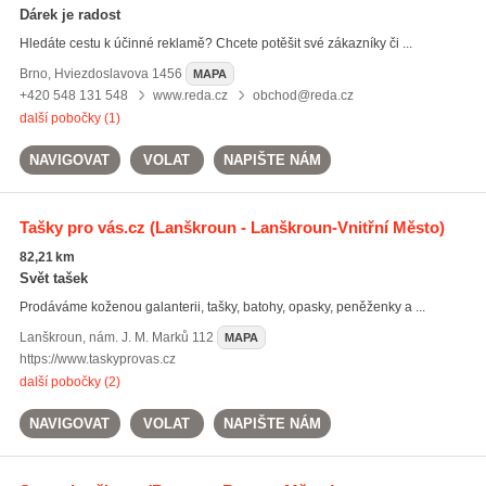
Dárek je radost
Hledáte cestu k účinné reklamě? Chcete potěšit své zákazníky či ...
Brno
,
Hviezdoslavova 1456
MAPA
+420 548 131 548
www.reda.cz
obchod@reda.cz
další pobočky (1)
NAVIGOVAT
VOLAT
NAPIŠTE NÁM
Tašky pro vás.cz
(Lanškroun - Lanškroun-Vnitřní Město)
82,21 km
Svět tašek
Prodáváme koženou galanterii, tašky, batohy, opasky, peněženky a ...
Lanškroun
,
nám. J. M. Marků 112
MAPA
https://www.taskyprovas.cz
další pobočky (2)
NAVIGOVAT
VOLAT
NAPIŠTE NÁM