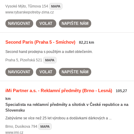
Vysoké Mýto
,
Tůmova 154
MAPA
www.rybarskepotreby-zima.cz
NAVIGOVAT
VOLAT
NAPIŠTE NÁM
Second Paris
(Praha 5 - Smíchov)
82,21 km
Second hand prodejna s použitým a outlet oblečením.
Praha 5
,
Plzeňská 521
MAPA
NAVIGOVAT
VOLAT
NAPIŠTE NÁM
iMi Partner a.s. - Reklamní předměty
(Brno - Lesná)
105,27
km
Specialista na reklamní předměty a sítotisk v České republice a na
Slovensku
Zabýváme se více než 25 let výrobou a dodávkami dárkových a ...
Brno
,
Dusíkova 794
MAPA
www.imi.cz