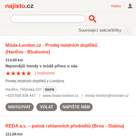
Najisto.cz
menu
SEKCE
ŠTÍTKY
Související sekce/štítky
Najisto.cz
deštníky
Móda-London.cz - Prodej módních doplňků
(Havířov - Bludovice)
deštníky
(84)
potisk reklamních předmětů
(832)
214,00 km
psací potřeby
(377)
Nejnovější trendy v módě přímo u nás
1
hodnocení
Všechny související štítky
Prodej módních doplňků z Londýna.
Havířov
,
Těšínská 537
MAPA
+420 608 834 447
www.moda-london.cz
moda-london@seznam.cz
NAVIGOVAT
VOLAT
NAPIŠTE NÁM
REDA a.s. – potisk reklamních předmětů
(Brno - Slatina)
112,66 km