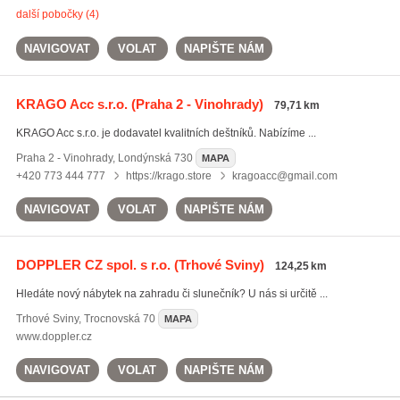
další pobočky (4)
NAVIGOVAT
VOLAT
NAPIŠTE NÁM
KRAGO Acc s.r.o.
(Praha 2 - Vinohrady)
79,71 km
KRAGO Acc s.r.o. je dodavatel kvalitních deštníků. Nabízíme ...
Praha 2 - Vinohrady
,
Londýnská 730
MAPA
+420 773 444 777
https://krago.store
kragoacc@gmail.com
NAVIGOVAT
VOLAT
NAPIŠTE NÁM
DOPPLER CZ spol. s r.o.
(Trhové Sviny)
124,25 km
Hledáte nový nábytek na zahradu či slunečník? U nás si určitě ...
Trhové Sviny
,
Trocnovská 70
MAPA
www.doppler.cz
NAVIGOVAT
VOLAT
NAPIŠTE NÁM