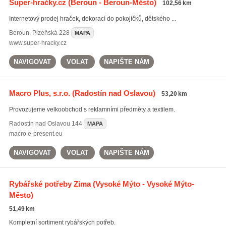
Super-hračky.cz
(Beroun - Beroun-Město)
102,56 km
Internetový prodej hraček, dekorací do pokojíčků, dětského ...
Beroun
,
Plzeňská 228
MAPA
www.super-hracky.cz
NAVIGOVAT
VOLAT
NAPIŠTE NÁM
Macro Plus, s.r.o.
(Radostín nad Oslavou)
53,20 km
Provozujeme velkoobchod s reklamními předměty a textilem.
Radostín nad Oslavou
144
MAPA
macro.e-present.eu
NAVIGOVAT
VOLAT
NAPIŠTE NÁM
Rybářské potřeby Zima
(Vysoké Mýto - Vysoké Mýto-
Město)
51,49 km
Kompletní sortiment rybářských potřeb.