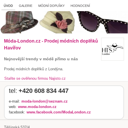
ÚVOD
GALERIE
MÓDNÍ DOPLŇKY
HODNOCENÍ
Móda-London.cz - Prodej módních doplňků
Havířov
Nejnovější trendy v módě přímo u nás
Prodej módních doplňků z Londýna.
Staňte se ověřenou firmou Najisto.cz
tel:
+420 608 834 447
e-mail:
moda-london@seznam.cz
web:
www.moda-london.cz
facebook:
www.facebook.com/ModaLondon.cz
Těšínská 537/4