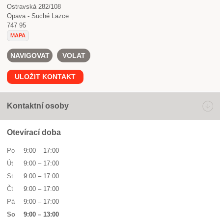
Ostravská 282/108
Opava - Suché Lazce
747 95
MAPA
NAVIGOVAT
VOLAT
ULOŽIT KONTAKT
Kontaktní osoby
Otevírací doba
Po
9:00
–
17:00
Út
9:00
–
17:00
St
9:00
–
17:00
Čt
9:00
–
17:00
Pá
9:00
–
17:00
So
9:00
–
13:00