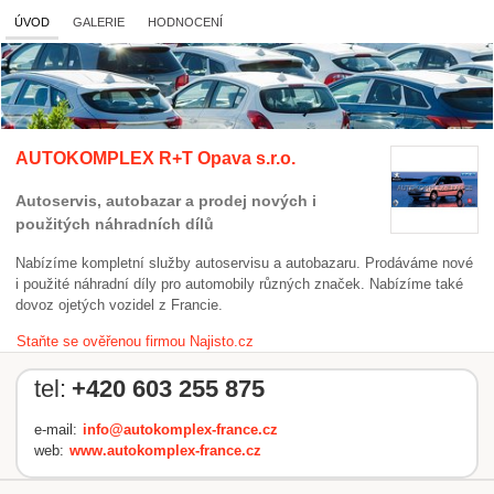
ÚVOD
GALERIE
HODNOCENÍ
AUTOKOMPLEX R+T Opava s.r.o.
Autoservis, autobazar a prodej nových i
použitých náhradních dílů
Nabízíme kompletní služby autoservisu a autobazaru. Prodáváme nové
i použité náhradní díly pro automobily různých značek. Nabízíme také
dovoz ojetých vozidel z Francie.
Staňte se ověřenou firmou Najisto.cz
tel:
+420 603 255 875
e-mail:
info@autokomplex-france.cz
web:
www.autokomplex-france.cz