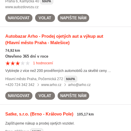
Praha 6
,
Kamýcká 40
MAPA
www.autozdovozu.cz
NAVIGOVAT
VOLAT
NAPIŠTE NÁM
Autobazar Arho - Prodej ojetých aut a výkup aut
(Hlavní město Praha - Malešice)
74,92 km
Otevřeno 365 dní v roce
1
hodnocení
Vybírejte z více než 200 prověřených automobilů za skvělé ceny. ...
Hlavní město Praha
,
Počernická 272
MAPA
+420 724 342 342
www.arho.cz
arho@arho.cz
NAVIGOVAT
VOLAT
NAPIŠTE NÁM
Satke, s.r.o.
(Brno - Královo Pole)
105,17 km
Zajišťujeme nákup a prodej ojetých vozidel.