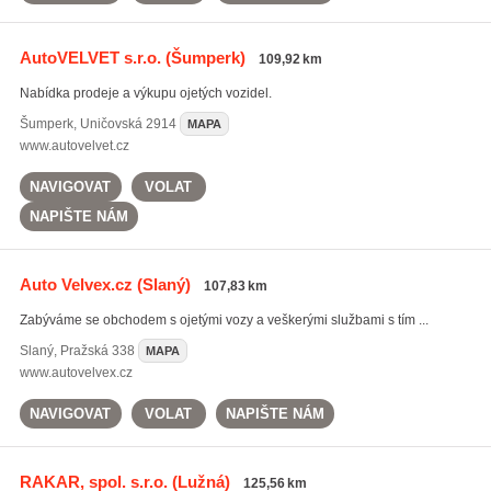
AutoVELVET s.r.o.
(Šumperk)
109,92 km
Nabídka prodeje a výkupu ojetých vozidel.
Šumperk
,
Uničovská 2914
MAPA
www.autovelvet.cz
NAVIGOVAT
VOLAT
NAPIŠTE NÁM
Auto Velvex.cz
(Slaný)
107,83 km
Zabýváme se obchodem s ojetými vozy a veškerými službami s tím ...
Slaný
,
Pražská 338
MAPA
www.autovelvex.cz
NAVIGOVAT
VOLAT
NAPIŠTE NÁM
RAKAR, spol. s.r.o.
(Lužná)
125,56 km