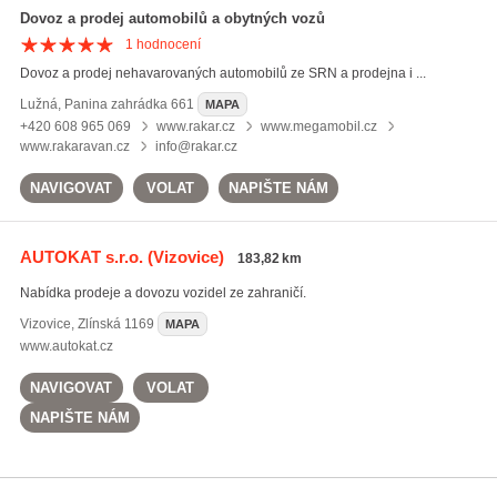
Dovoz a prodej automobilů a obytných vozů
1
hodnocení
Dovoz a prodej nehavarovaných automobilů ze SRN a prodejna i ...
Lužná
,
Panina zahrádka 661
MAPA
+420 608 965 069
www.rakar.cz
www.megamobil.cz
www.rakaravan.cz
info@rakar.cz
NAVIGOVAT
VOLAT
NAPIŠTE NÁM
AUTOKAT s.r.o.
(Vizovice)
183,82 km
Nabídka prodeje a dovozu vozidel ze zahraničí.
Vizovice
,
Zlínská 1169
MAPA
www.autokat.cz
NAVIGOVAT
VOLAT
NAPIŠTE NÁM