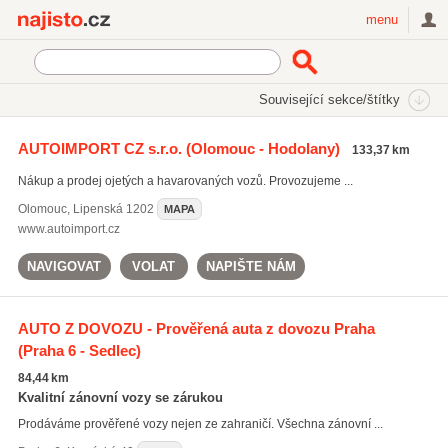
Najisto.cz
menu
SEKCE
ŠTÍTKY
Související sekce/štítky
Najisto.cz
prodej ojetých automobilů
AUTOIMPORT CZ s.r.o.
(Olomouc - Hodolany)
133,37 km
prodej ojetých automobilů
(1850)
Nákup a prodej ojetých a havarovaných vozů. Provozujeme ...
leasing automobilů
(1408)
výkup ojetých aut
(1062)
Olomouc
,
Lipenská 1202
MAPA
www.autoimport.cz
Všechny související štítky
NAVIGOVAT
VOLAT
NAPIŠTE NÁM
AUTO Z DOVOZU - Prověřená auta z dovozu Praha
(Praha 6 - Sedlec)
84,44 km
Kvalitní zánovní vozy se zárukou
Prodáváme prověřené vozy nejen ze zahraničí. Všechna zánovní ...