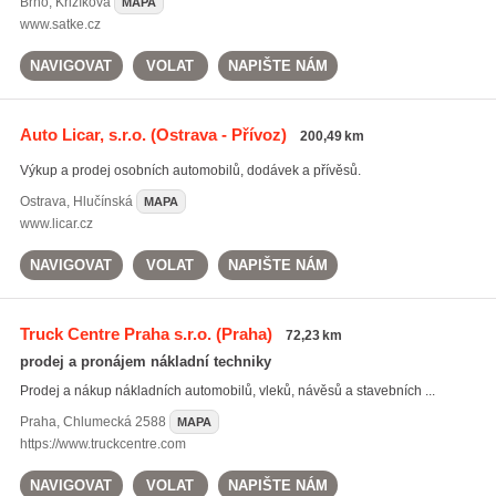
Brno
,
Křižíkova
MAPA
www.satke.cz
NAVIGOVAT
VOLAT
NAPIŠTE NÁM
Auto Licar, s.r.o.
(Ostrava - Přívoz)
200,49 km
Výkup a prodej osobních automobilů, dodávek a přívěsů.
Ostrava
,
Hlučínská
MAPA
www.licar.cz
NAVIGOVAT
VOLAT
NAPIŠTE NÁM
Truck Centre Praha s.r.o.
(Praha)
72,23 km
prodej a pronájem nákladní techniky
Prodej a nákup nákladních automobilů, vleků, návěsů a stavebních ...
Praha
,
Chlumecká 2588
MAPA
https://www.truckcentre.com
NAVIGOVAT
VOLAT
NAPIŠTE NÁM