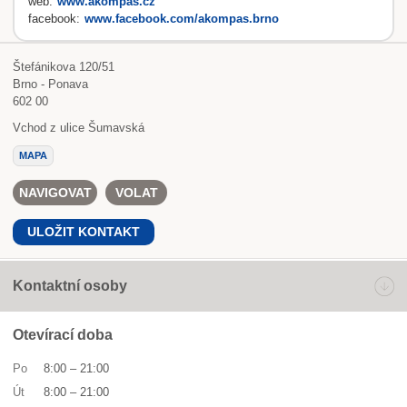
web:
www.akompas.cz
facebook:
www.facebook.com/akompas.brno
Štefánikova 120/51
Brno - Ponava
602 00
Vchod z ulice Šumavská
MAPA
NAVIGOVAT
VOLAT
ULOŽIT KONTAKT
Kontaktní osoby
Otevírací doba
Po
8:00
–
21:00
Út
8:00
–
21:00