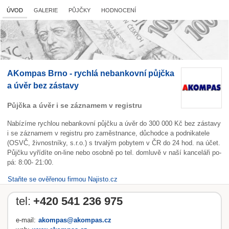
ÚVOD
GALERIE
PŮJČKY
HODNOCENÍ
AKompas Brno - rychlá nebankovní půjčka
a úvěr bez zástavy
Půjčka a úvěr i se záznamem v registru
Nabízíme rychlou nebankovní půjčku a úvěr do 300 000 Kč bez zástavy
i se záznamem v registru pro zaměstnance, důchodce a podnikatele
(OSVČ, živnostníky, s.r.o.) s trvalým pobytem v ČR do 24 hod. na účet.
Půjčku vyřídíte on-line nebo osobně po tel. domluvě v naší kanceláři po-
pá: 8:00- 21:00.
Staňte se ověřenou firmou Najisto.cz
tel:
+420 541 236 975
e-mail:
akompas@akompas.cz