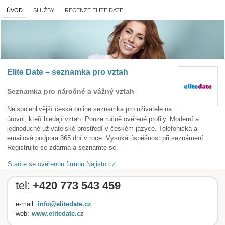
ÚVOD
SLUŽBY
RECENZE ELITE DATE
Elite Date – seznamka pro vztah
Seznamka pro náročné a vážný vztah
Nejspolehlivější česká online seznamka pro uživatele na
úrovni, kteří hledají vztah. Pouze ručně ověřené profily. Moderní a
jednoduché uživatelské prostředí v českém jazyce. Telefonická a
emailová podpora 365 dní v roce. Vysoká úspěšnost při seznámení.
Registrujte se zdarma a seznamte se.
Staňte se ověřenou firmou Najisto.cz
tel:
+420 773 543 459
e-mail:
info@elitedate.cz
web:
www.elitedate.cz