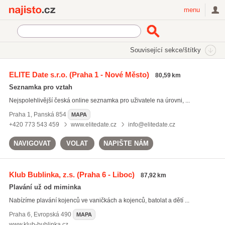
Najisto.cz
menu
SEKCE
ŠTÍTKY
Související sekce/štítky
Najisto.cz
Rodina a společnost
ELITE Date s.r.o.
(Praha 1 - Nové Město)
80,59 km
Děti
(12406)
Seznamka pro vztah
Zájmové spolky a sdružení
(3348)
Nejspolehlivější česká online seznamka pro uživatele na úrovni, ...
Zvířata
(3319)
Praha 1
,
Panská 854
MAPA
Všechny související sekce
+420 773 543 459
www.elitedate.cz
info@elitedate.cz
NAVIGOVAT
VOLAT
NAPIŠTE NÁM
Klub Bublinka, z.s.
(Praha 6 - Liboc)
87,92 km
Plavání už od miminka
Nabízíme plavání kojenců ve vaničkách a kojenců, batolat a dětí ...
Praha 6
,
Evropská 490
MAPA
www.klub-bublinka.cz