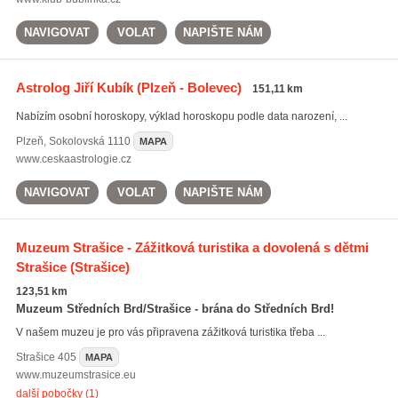
NAVIGOVAT
VOLAT
NAPIŠTE NÁM
Astrolog Jiří Kubík
(Plzeň - Bolevec)
151,11 km
Nabízím osobní horoskopy, výklad horoskopu podle data narození, ...
Plzeň
,
Sokolovská 1110
MAPA
www.ceskaastrologie.cz
NAVIGOVAT
VOLAT
NAPIŠTE NÁM
Muzeum Strašice - Zážitková turistika a dovolená s dětmi
Strašice
(Strašice)
123,51 km
Muzeum Středních Brd/Strašice - brána do Středních Brd!
V našem muzeu je pro vás připravena zážitková turistika třeba ...
Strašice
405
MAPA
www.muzeumstrasice.eu
další pobočky (1)