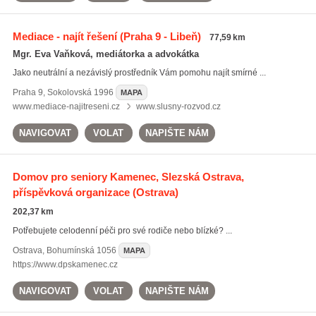
Mediace - najít řešení
(Praha 9 - Libeň)
77,59 km
Mgr. Eva Vaňková, mediátorka a advokátka
Jako neutrální a nezávislý prostředník Vám pomohu najít smírné ...
Praha 9
,
Sokolovská 1996
MAPA
www.mediace-najitreseni.cz
www.slusny-rozvod.cz
NAVIGOVAT
VOLAT
NAPIŠTE NÁM
Domov pro seniory Kamenec, Slezská Ostrava,
příspěvková organizace
(Ostrava)
202,37 km
Potřebujete celodenní péči pro své rodiče nebo blízké? ...
Ostrava
,
Bohumínská 1056
MAPA
https://www.dpskamenec.cz
NAVIGOVAT
VOLAT
NAPIŠTE NÁM