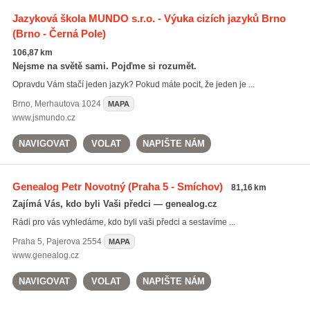
Jazyková škola MUNDO s.r.o. - Výuka cizích jazyků Brno
(Brno - Černá Pole)
106,87 km
Nejsme na světě sami. Pojďme si rozumět.
Opravdu Vám stačí jeden jazyk? Pokud máte pocit, že jeden je ...
Brno
,
Merhautova 1024
MAPA
www.jsmundo.cz
NAVIGOVAT
VOLAT
NAPIŠTE NÁM
Genealog Petr Novotný
(Praha 5 - Smíchov)
81,16 km
Zajímá Vás, kdo byli Vaši předci — genealog.cz
Rádi pro vás vyhledáme, kdo byli vaši předci a sestavíme ...
Praha 5
,
Pajerova 2554
MAPA
www.genealog.cz
NAVIGOVAT
VOLAT
NAPIŠTE NÁM