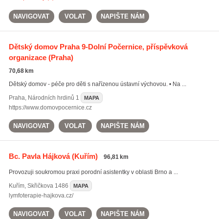
NAVIGOVAT
VOLAT
NAPIŠTE NÁM
Dětský domov Praha 9-Dolní Počernice, příspěvková
organizace
(Praha)
70,68 km
Dětský domov - péče pro děti s nařízenou ústavní výchovou. • Na ...
Praha
,
Národních hrdinů 1
MAPA
https://www.domovpocernice.cz
NAVIGOVAT
VOLAT
NAPIŠTE NÁM
Bc. Pavla Hájková
(Kuřím)
96,81 km
Provozuji soukromou praxi porodní asistentky v oblasti Brno a ...
Kuřím
,
Skřičkova 1486
MAPA
lymfoterapie-hajkova.cz/
NAVIGOVAT
VOLAT
NAPIŠTE NÁM