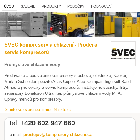
ÚVOD
GALERIE
PRODUKTY
POBOČKY
HODNOCENÍ
ŠVEC kompresory a chlazení - Prodej a
servis kompresorů
Průmyslové chlazení vody
Prodáváme a opravujeme kompresory šroubové, elektrické, Kaeser,
Mark a Schneider, použité Atlas Copco, Alup, Compair, Ingersoll-Rand,
Atmos a jiné opravy a servis kompresorů. Instalujeme sušičky, filtry,
separátory Donaldson Ultrafilter, průmyslové chlazení vody MTA.
Opravy měničů pro kompresory.
Staňte se ověřenou firmou Najisto.cz
tel:
+420 602 947 660
e-mail:
prostejov@kompresory-chlazeni.cz