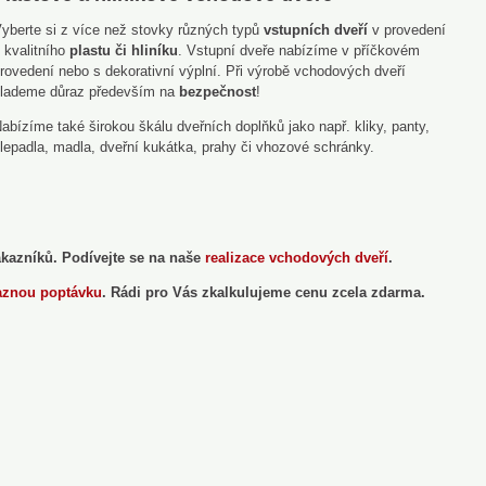
yberte si z více než stovky různých typů
vstupních dveří
v provedení
 kvalitního
plastu či hliníku
. Vstupní dveře nabízíme v příčkovém
rovedení nebo s dekorativní výplní. Při výrobě vchodových dveří
lademe důraz především na
bezpečnost
!
abízíme také širokou škálu dveřních doplňků jako např. kliky, panty,
lepadla, madla, dveřní kukátka, prahy či vhozové schránky.
ákazníků. Podívejte se na naše
realizace vchodových dveří
.
aznou poptávku
. Rádi pro Vás zkalkulujeme cenu zcela zdarma.