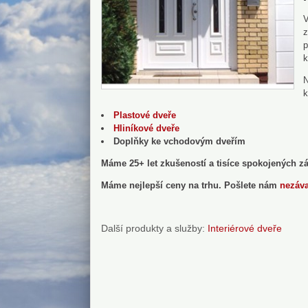
V
z
p
k
N
k
Plastové dveře
Hliníkové dveře
Doplňky ke vchodovým dveřím
Máme 25+ let zkušeností a tisíce spokojených z
Máme nejlepší ceny na trhu. Pošlete nám
nezáv
Další produkty a služby:
Interiérové dveře