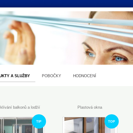
UKTY A SLUŽBY
POBOČKY
HODNOCENÍ
klívání balkonů a lodžií
Plastová okna
TIP
TOP