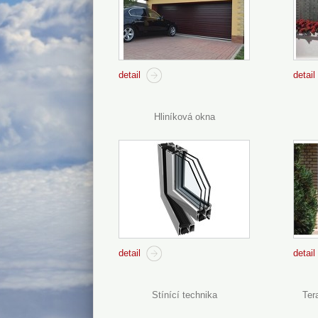
detail
detail
Hliníková okna
detail
detail
Stínící technika
Ter