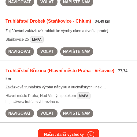
NAVIGOVAT
VOLAT
NAPIŠTE NÁM
Truhlářství Drobek
(Staňkovice - Chlum)
34,49 km
Zajišťování zakázkové truhlářské výroby oken a dveří a prodej ...
Staňkovice
25
MAPA
NAVIGOVAT
VOLAT
NAPIŠTE NÁM
Truhlářství Březina
(Hlavní město Praha - Vršovice)
77,74
km
Zakázková truhlářská výroba nábytku a kuchyňských linek. ...
Hlavní město Praha
,
Nad Vinným potokem
MAPA
https://www.truhlarstvi-brezina.cz
NAVIGOVAT
VOLAT
NAPIŠTE NÁM
Načíst další výsledky