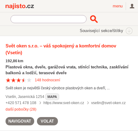
Najisto.cz
menu
SEKCE
ŠTÍTKY
Související sekce/štítky
Najisto.cz
výroba dveří
Svět oken s.r.o. – váš spokojený a komfortní domov
(Vsetín)
výroba dveří
(16)
dřevěné dveře
(1127)
192,86 km
zakázková výroba nábytku
(2931)
Plastová okna, dveře, garážová vrata, stínící technika, zasklívání
balkonů a lodžií, terasové dveře
Všechny související štítky
148
hodnocení
Svět oken je největší český výrobce plastových oken a dveří, ...
Vsetín
,
Jasenická 1254
MAPA
+420 571 478 108
https://www.svet-oken.cz
vsetin@svet-oken.cz
další pobočky (28)
NAVIGOVAT
VOLAT