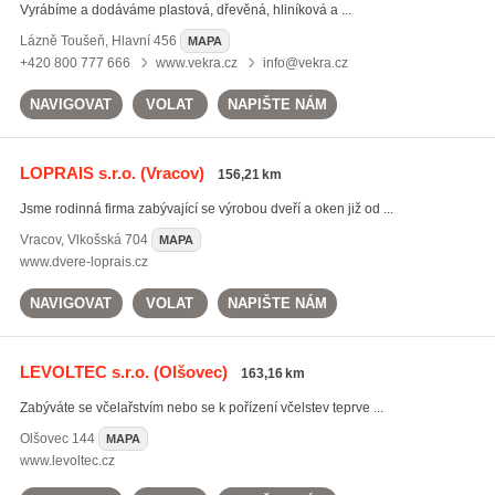
Vyrábíme a dodáváme plastová, dřevěná, hliníková a ...
Lázně Toušeň
,
Hlavní 456
MAPA
+420 800 777 666
www.vekra.cz
info@vekra.cz
NAVIGOVAT
VOLAT
NAPIŠTE NÁM
LOPRAIS s.r.o.
(Vracov)
156,21 km
Jsme rodinná firma zabývající se výrobou dveří a oken již od ...
Vracov
,
Vlkošská 704
MAPA
www.dvere-loprais.cz
NAVIGOVAT
VOLAT
NAPIŠTE NÁM
LEVOLTEC s.r.o.
(Olšovec)
163,16 km
Zabýváte se včelařstvím nebo se k pořízení včelstev teprve ...
Olšovec
144
MAPA
www.levoltec.cz