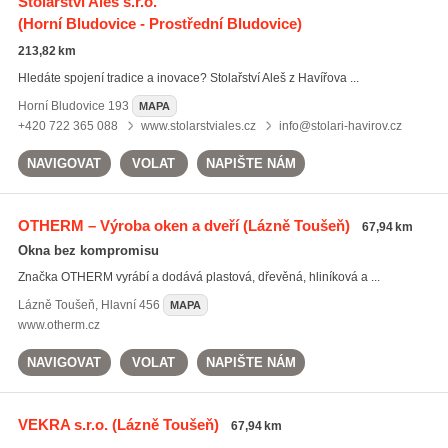
Stolařství Aleš s.r.o.
(Horní Bludovice - Prostřední Bludovice)
213,82 km
Hledáte spojení tradice a inovace? Stolařství Aleš z Havířova ...
Horní Bludovice
193
MAPA
+420 722 365 088
www.stolarstviales.cz
info@stolari-havirov.cz
NAVIGOVAT
VOLAT
NAPIŠTE NÁM
OTHERM – Výroba oken a dveří
(Lázně Toušeň)
67,94 km
Okna bez kompromisu
Značka OTHERM vyrábí a dodává plastová, dřevěná, hliníková a ...
Lázně Toušeň
,
Hlavní 456
MAPA
www.otherm.cz
NAVIGOVAT
VOLAT
NAPIŠTE NÁM
VEKRA s.r.o.
(Lázně Toušeň)
67,94 km