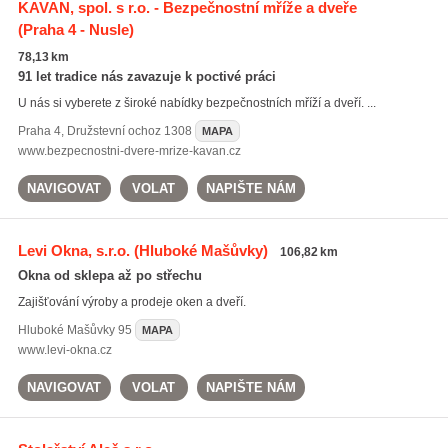
KAVAN, spol. s r.o. - Bezpečnostní mříže a dveře
(Praha 4 - Nusle)
78,13 km
91 let tradice nás zavazuje k poctivé práci
U nás si vyberete z široké nabídky bezpečnostních mříží a dveří. ...
Praha 4
,
Družstevní ochoz 1308
MAPA
www.bezpecnostni-dvere-mrize-kavan.cz
NAVIGOVAT
VOLAT
NAPIŠTE NÁM
Levi Okna, s.r.o.
(Hluboké Mašůvky)
106,82 km
Okna od sklepa až po střechu
Zajišťování výroby a prodeje oken a dveří.
Hluboké Mašůvky
95
MAPA
www.levi-okna.cz
NAVIGOVAT
VOLAT
NAPIŠTE NÁM