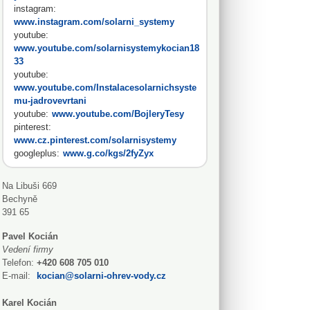
instagram:
www.instagram.com/solarni_systemy
youtube:
www.youtube.com/solarnisystemykocian18
33
youtube:
www.youtube.com/Instalacesolarnichsyste
mu-jadrovevrtani
youtube:
www.youtube.com/BojleryTesy
pinterest:
www.cz.pinterest.com/solarnisystemy
googleplus:
www.g.co/kgs/2fyZyx
Na Libuši 669
Bechyně
391 65
Pavel Kocián
Vedení firmy
Telefon:
+420 608 705 010
E-mail:
kocian@solarni-ohrev-vody.cz
Karel Kocián