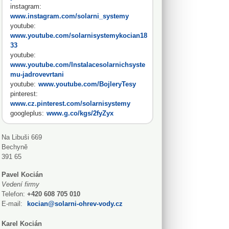
instagram:
www.instagram.com/solarni_systemy
youtube:
www.youtube.com/solarnisystemykocian18
33
youtube:
www.youtube.com/Instalacesolarnichsyste
mu-jadrovevrtani
youtube:
www.youtube.com/BojleryTesy
pinterest:
www.cz.pinterest.com/solarnisystemy
googleplus:
www.g.co/kgs/2fyZyx
Na Libuši 669
Bechyně
391 65
Pavel Kocián
Vedení firmy
Telefon:
+420 608 705 010
E-mail:
kocian@solarni-ohrev-vody.cz
Karel Kocián