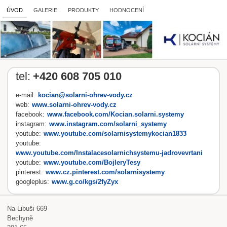
ÚVOD
GALERIE
PRODUKTY
HODNOCENÍ
tel:
+420 608 705 010
e-mail:
kocian@solarni-ohrev-vody.cz
web:
www.solarni-ohrev-vody.cz
facebook:
www.facebook.com/Kocian.solarni.systemy
instagram:
www.instagram.com/solarni_systemy
youtube:
www.youtube.com/solarnisystemykocian1833
youtube:
www.youtube.com/Instalacesolarnichsystemu-jadrovevrtani
youtube:
www.youtube.com/BojleryTesy
pinterest:
www.cz.pinterest.com/solarnisystemy
googleplus:
www.g.co/kgs/2fyZyx
Na Libuši 669
Bechyně