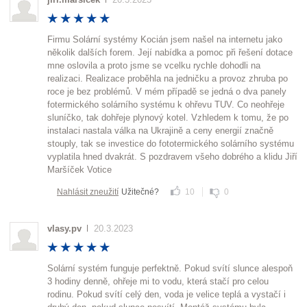
Firmu Solární systémy Kocián jsem našel na internetu jako
několik dalších forem. Její nabídka a pomoc při řešení dotace
mne oslovila a proto jsme se vcelku rychle dohodli na
realizaci. Realizace proběhla na jedničku a provoz zhruba po
roce je bez problémů. V mém případě se jedná o dva panely
fotermického solárního systému k ohřevu TUV. Co neohřeje
sluníčko, tak dohřeje plynový kotel. Vzhledem k tomu, že po
instalaci nastala válka na Ukrajině a ceny energií značně
stouply, tak se investice do fototermického solárního systému
vyplatila hned dvakrát. S pozdravem všeho dobrého a klidu Jiří
Maršíček Votice
Nahlásit zneužití
Užitečné?
10
0
vlasy.pv
20.3.2023
Solární systém funguje perfektně. Pokud svítí slunce alespoň
3 hodiny denně, ohřeje mi to vodu, která stačí pro celou
rodinu. Pokud svítí celý den, voda je velice teplá a vystačí i