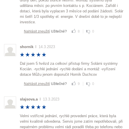
druhý den, pokud slunce nesvítí. Montáž systému byla
udělána měsíc po prvním kontaktu s p. Kociánem. Zařídil i
dotaci, která byla vyplacen 3 měsíce od podání žádosti. Solár
mi šetří 1/3 spotřeby el. energie. V dnešní době to je nejlepší
investice.
Nahlásit zneužití
Užitečné?
8
0
shornik
14.3.2023
Dal jsem 5 hvězd za celkoví přístup firmy Solárni systémy
Kocián. -rychlé jednání -rychlé dodání a montáž -vyřízení
dotace Můžu jenom doporučit Horník Duchcov
Nahlásit zneužití
Užitečné?
9
0
slajsova.a
13.3.2023
Velmi vstřícné jednání, rychlé provedení práce, která byla
velmi kvalitně odvedena. Servis jsme zatím nepotřebovali, při
nepatrném problému velmi rádi poradili třeba po telefonu nebo