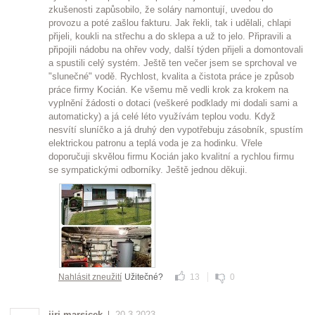
zkušenosti zapůsobilo, že soláry namontují, uvedou do
provozu a poté zašlou fakturu. Jak řekli, tak i udělali, chlapi
přijeli, koukli na střechu a do sklepa a už to jelo. Připravili a
připojili nádobu na ohřev vody, další týden přijeli a domontovali
a spustili celý systém. Ještě ten večer jsem se sprchoval ve
"slunečné" vodě. Rychlost, kvalita a čistota práce je způsob
práce firmy Kocián. Ke všemu mě vedli krok za krokem na
vyplnění žádosti o dotaci (veškeré podklady mi dodali sami a
automaticky) a já celé léto využívám teplou vodu. Když
nesvítí sluníčko a já druhý den vypotřebuju zásobník, spustím
elektrickou patronu a teplá voda je za hodinku. Vřele
doporučuji skvělou firmu Kocián jako kvalitní a rychlou firmu
se sympatickými odborníky. Ještě jednou děkuji.
Nahlásit zneužití
Užitečné?
13
0
jiri.marsicek
20.3.2023