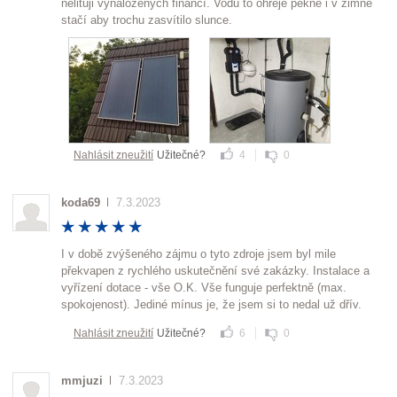
nelituji vynaložených financí. Vodu to ohřeje pěkně i v zimně
stačí aby trochu zasvítilo slunce.
Nahlásit zneužití
Užitečné?
4
0
koda69
7.3.2023
I v době zvýšeného zájmu o tyto zdroje jsem byl mile
překvapen z rychlého uskutečnění své zakázky. Instalace a
vyřízení dotace - vše O.K. Vše funguje perfektně (max.
spokojenost). Jediné mínus je, že jsem si to nedal už dřív.
Nahlásit zneužití
Užitečné?
6
0
mmjuzi
7.3.2023