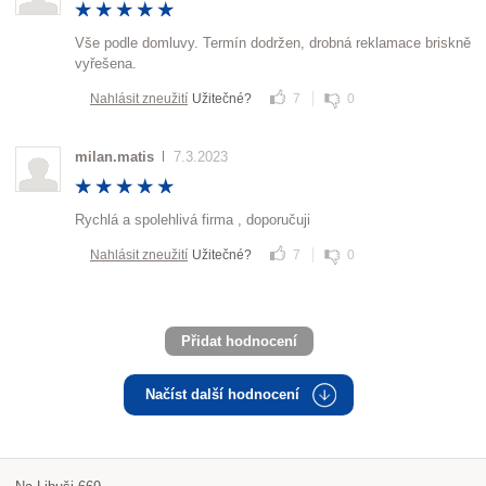
Vše podle domluvy. Termín dodržen, drobná reklamace briskně
vyřešena.
Nahlásit zneužití
Užitečné?
7
0
milan.matis
7.3.2023
Rychlá a spolehlivá firma , doporučuji
Nahlásit zneužití
Užitečné?
7
0
Přidat hodnocení
Načíst další hodnocení