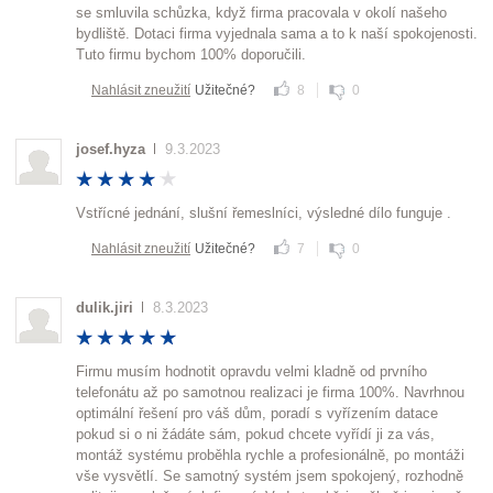
se smluvila schůzka, když firma pracovala v okolí našeho
bydliště. Dotaci firma vyjednala sama a to k naší spokojenosti.
Tuto firmu bychom 100% doporučili.
Nahlásit zneužití
Užitečné?
8
0
josef.hyza
9.3.2023
Vstřícné jednání, slušní řemeslníci, výsledné dílo funguje .
Nahlásit zneužití
Užitečné?
7
0
dulik.jiri
8.3.2023
Firmu musím hodnotit opravdu velmi kladně od prvního
telefonátu až po samotnou realizaci je firma 100%. Navrhnou
optimální řešení pro váš dům, poradí s vyřízením datace
pokud si o ni žádáte sám, pokud chcete vyřídí ji za vás,
montáž systému proběhla rychle a profesionálně, po montáži
vše vysvětlí. Se samotný systém jsem spokojený, rozhodně