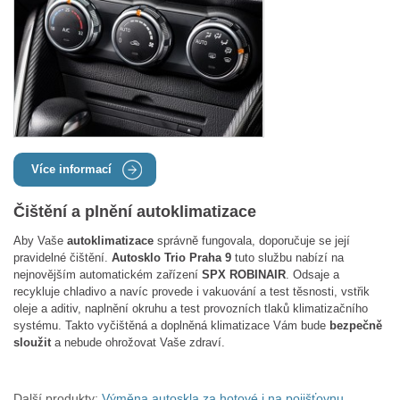
Více informací
Čištění a plnění autoklimatizace
Aby Vaše
autoklimatizace
správně fungovala, doporučuje se její
pravidelné čištění.
Autosklo Trio Praha 9
tuto službu nabízí na
nejnovějším automatickém zařízení
SPX ROBINAIR
. Odsaje a
recykluje chladivo a navíc provede i vakuování a test těsnosti, vstřik
oleje a aditiv, naplnění okruhu a test provozních tlaků klimatizačního
systému. Takto vyčištěná a doplněná klimatizace Vám bude
bezpečně
sloužit
a nebude ohrožovat Vaše zdraví.
Další produkty:
Výměna autoskla za hotové i na pojišťovnu