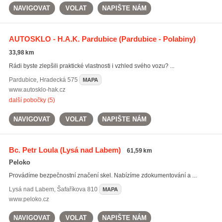
NAVIGOVAT
VOLAT
NAPIŠTE NÁM
AUTOSKLO - H.A.K. Pardubice
(Pardubice - Polabiny)
33,98 km
Rádi byste zlepšili praktické vlastnosti i vzhled svého vozu? ...
Pardubice
,
Hradecká 575
MAPA
www.autosklo-hak.cz
další pobočky (5)
NAVIGOVAT
VOLAT
NAPIŠTE NÁM
Bc. Petr Loula
(Lysá nad Labem)
61,59 km
Peloko
Provádíme bezpečnostní značení skel. Nabízíme zdokumentování a ...
Lysá nad Labem
,
Šafaříkova 810
MAPA
www.peloko.cz
NAVIGOVAT
VOLAT
NAPIŠTE NÁM