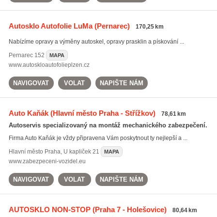
Autosklo Autofolie LuMa
(Pernarec)
170,25 km
Nabízíme opravy a výměny autoskel, opravy prasklin a pískování ...
Pernarec
152
MAPA
www.autoskloautofolieplzen.cz
NAVIGOVAT
VOLAT
NAPIŠTE NÁM
Auto Kaňák
(Hlavní město Praha - Střížkov)
78,61 km
Autoservis specializovaný na montáž mechanického zabezpečení.
Firma Auto Kaňák je vždy připravena Vám poskytnout ty nejlepší a ...
Hlavní město Praha
,
U kapliček 21
MAPA
www.zabezpeceni-vozidel.eu
NAVIGOVAT
VOLAT
NAPIŠTE NÁM
AUTOSKLO NON-STOP
(Praha 7 - Holešovice)
80,64 km