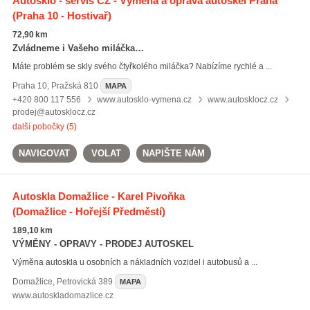
Autosklo - servis CZ - Výměna a oprava autoskel Praha
(Praha 10 - Hostivař)
72,90 km
Zvládneme i Vašeho miláčka…
Máte problém se skly svého čtyřkolého miláčka? Nabízíme rychlé a ...
Praha 10
,
Pražská 810
MAPA
+420 800 117 556
www.autosklo-vymena.cz
www.autosklocz.cz
prodej@autosklocz.cz
další pobočky (5)
NAVIGOVAT
VOLAT
NAPIŠTE NÁM
Autoskla Domažlice - Karel Pivoňka
(Domažlice - Hořejší Předměstí)
189,10 km
VÝMĚNY - OPRAVY - PRODEJ AUTOSKEL
Výměna autoskla u osobních a nákladních vozidel i autobusů a ...
Domažlice
,
Petrovická 389
MAPA
www.autoskladomazlice.cz