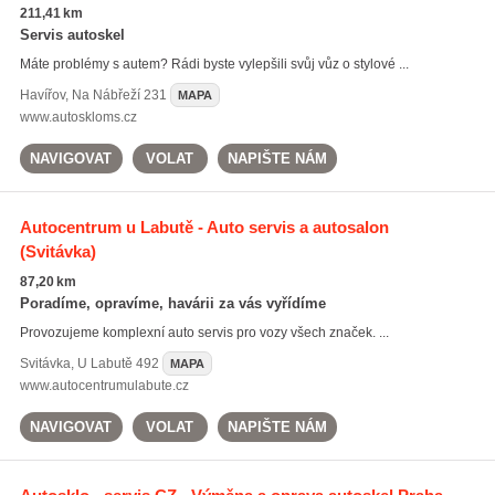
211,41 km
Servis autoskel
Máte problémy s autem? Rádi byste vylepšili svůj vůz o stylové ...
Havířov
,
Na Nábřeží 231
MAPA
www.autoskloms.cz
NAVIGOVAT
VOLAT
NAPIŠTE NÁM
Autocentrum u Labutě - Auto servis a autosalon
(Svitávka)
87,20 km
Poradíme, opravíme, havárii za vás vyřídíme
Provozujeme komplexní auto servis pro vozy všech značek. ...
Svitávka
,
U Labutě 492
MAPA
www.autocentrumulabute.cz
NAVIGOVAT
VOLAT
NAPIŠTE NÁM