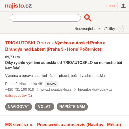
Najisto.cz
menu
SEKCE
ŠTÍTKY
Související sekce/štítky
Najisto.cz
pískování autoskel
TRIOAUTOSKLO s.r.o. - Výměna autoskel Praha a
Brandýs nad Labem
(Praha 9 - Horní Počernice)
pískování autoskel
(32)
tónování autoskel
(181)
69,73 km
opravy autoskel
(154)
Díky rychlé výměně autoskla od TRIOAUTOSKLO se nemusíte bát
kamínků
Všechny související štítky
Výměna a oprava autoskel - čelní, přední, boční i zadní autoskla ...
Praha 9
,
Náchodská 491
MAPA
+420 731 100 018
www.trioautosklo.cz
trioautosklo@volny.cz
další pobočky (1)
NAVIGOVAT
VOLAT
NAPIŠTE NÁM
MS steel s.r.o. - Pneuservis a autoservis
(Havířov - Město)