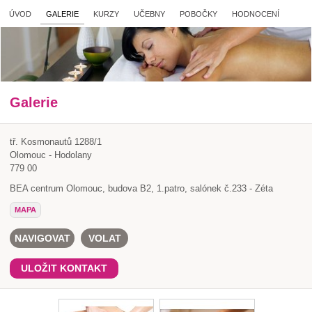
ÚVOD
GALERIE
KURZY
UČEBNY
POBOČKY
HODNOCENÍ
Galerie
tř. Kosmonautů 1288/1
Olomouc - Hodolany
779 00
BEA centrum Olomouc, budova B2, 1.patro, salónek č.233 - Zéta
MAPA
NAVIGOVAT
VOLAT
ULOŽIT KONTAKT