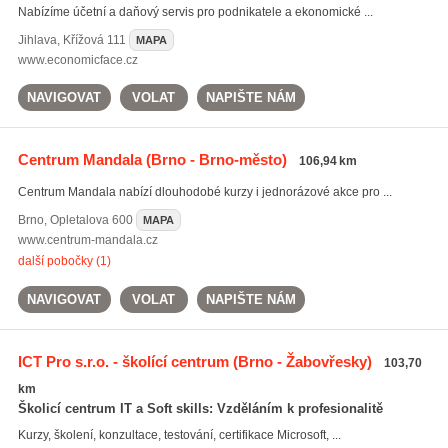
Nabízíme účetní a daňový servis pro podnikatele a ekonomické ...
Jihlava
,
Křížová 111
MAPA
www.economicface.cz
NAVIGOVAT
VOLAT
NAPIŠTE NÁM
Centrum Mandala
(Brno - Brno-město)
106,94 km
Centrum Mandala nabízí dlouhodobé kurzy i jednorázové akce pro ...
Brno
,
Opletalova 600
MAPA
www.centrum-mandala.cz
další pobočky (1)
NAVIGOVAT
VOLAT
NAPIŠTE NÁM
ICT Pro s.r.o. - školící centrum
(Brno - Žabovřesky)
103,70
km
Školicí centrum IT a Soft skills: Vzděláním k profesionalitě
Kurzy, školení, konzultace, testování, certifikace Microsoft, ...