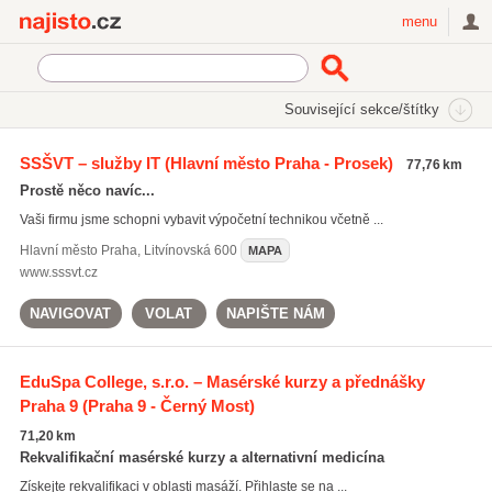
Najisto.cz
menu
SEKCE
ŠTÍTKY
Související sekce/štítky
Najisto.cz
Služby pro firmy
Firemní školení
SSŠVT – služby IT
(Hlavní město Praha - Prosek)
77,76 km
Odborné kurzy a školení
Prostě něco navíc...
Kurzy první pomoci
(68)
Vaši firmu jsme schopni vybavit výpočetní technikou včetně ...
Kurzy komunikačních dovedností
(18)
Hlavní město Praha
,
Litvínovská 600
MAPA
www.sssvt.cz
NAVIGOVAT
VOLAT
NAPIŠTE NÁM
EduSpa College, s.r.o. – Masérské kurzy a přednášky
Praha 9
(Praha 9 - Černý Most)
71,20 km
Rekvalifikační masérské kurzy a alternativní medicína
Získejte rekvalifikaci v oblasti masáží. Přihlaste se na ...