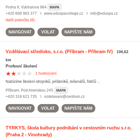
Praha 9
,
Vybíralova 964
MAPA
+420 608 983 377
www.eduspacollege.cz
info@eduspa.cz
další pobočky (8)
NAVIGOVAT
VOLAT
NAPIŠTE NÁM
Vzdělávací středisko, s.r.o.
(Příbram - Příbram IV)
106,62
km
Profesní školení
1
hodnocení
Nabízíme školení strojníků, jeřábníků, lešenářů, řidičů ...
Příbram
,
Pod Anenskou 245
MAPA
+420 318 621 735
vzdelavani@centrum.cz
NAVIGOVAT
VOLAT
NAPIŠTE NÁM
TYRKYS, škola kultury podnikání v cestovním ruchu s.r.o.
(Praha 2 - Vinohrady)