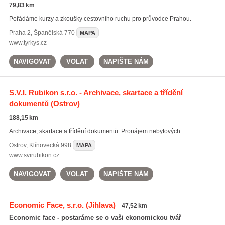
79,83 km
Pořádáme kurzy a zkoušky cestovního ruchu pro průvodce Prahou.
Praha 2
,
Španělská 770
MAPA
www.tyrkys.cz
NAVIGOVAT
VOLAT
NAPIŠTE NÁM
S.V.I. Rubikon s.r.o. - Archivace, skartace a třídění
dokumentů
(Ostrov)
188,15 km
Archivace, skartace a třídění dokumentů. Pronájem nebytových ...
Ostrov
,
Klínovecká 998
MAPA
www.svirubikon.cz
NAVIGOVAT
VOLAT
NAPIŠTE NÁM
Economic Face, s.r.o.
(Jihlava)
47,52 km
Economic face - postaráme se o vaši ekonomickou tvář