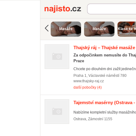
Najisto.cz
Masáže
Masáže
Klasické 
Thajský ráj – Thajské masáže
Za odpočinkem nemusíte do Thajsk
Praze
Chcete po dlouhém dni zažít jedinečnou
Praha 1
,
Václavské náměstí 780
www.thajsky-raj.cz
další pobočky (4)
Tajemství masérny
(Ostrava -
Nabízíme kompletní služby masážního
Ostrava
,
Zámostní 1155