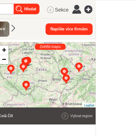
Sekce
Breussovy
Čokoládové
Manikúra a
ace
Napište více firmám
Čínské mas
masáže
masáže
pedikúra
Zvětšit mapu
+
−
Leaflet
Celá ČR
Vybrat region