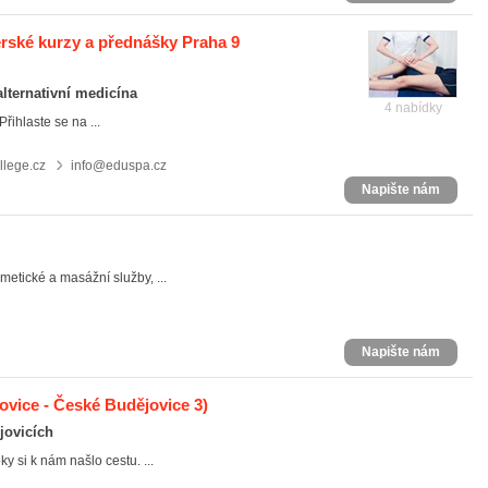
érské kurzy a přednášky Praha 9
alternativní medicína
4 nabídky
Přihlaste se na ...
lege.cz
info@eduspa.cz
Napište nám
ické a masážní služby, ...
Napište nám
vice - České Budějovice 3)
jovicích
y si k nám našlo cestu. ...