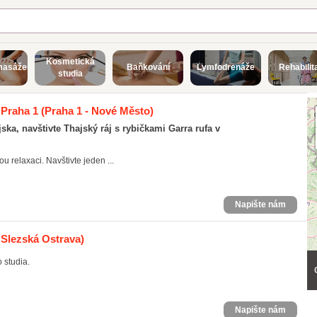
Kosmetická
masáže
Baňkování
Lymfodrenáže
Rehabilit
studia
 Praha 1
(Praha 1 - Nové Město)
a, navštivte Thajský ráj s rybičkami Garra rufa v
 relaxaci. Navštivte jeden ...
Napište nám
 Slezská Ostrava)
 studia.
Napište nám