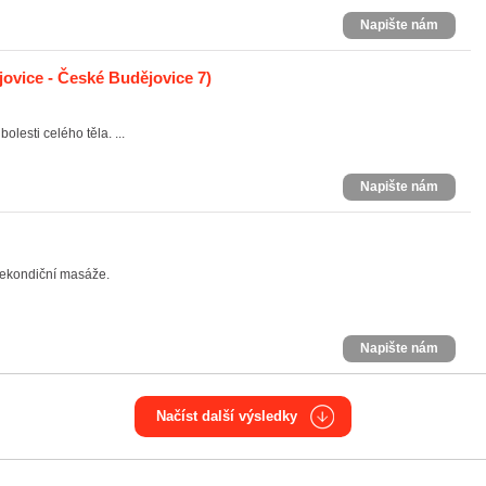
Napište nám
ovice - České Budějovice 7)
lesti celého těla. ...
Napište nám
rekondiční masáže.
Napište nám
Načíst další výsledky