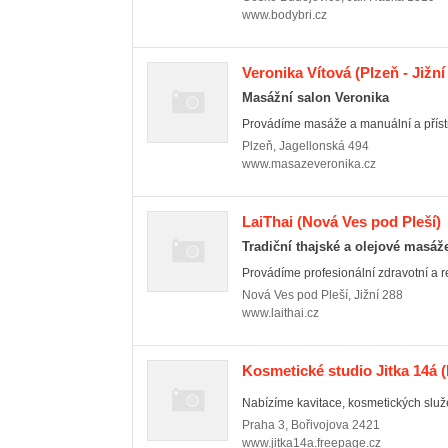
www.bodybri.cz
Veronika Vítová
(Plzeň - Jižn
Masážní salon Veronika
Provádíme masáže a manuální a příst
Plzeň
,
Jagellonská 494
www.masazeveronika.cz
LaiThai
(Nová Ves pod Pleší)
Tradiční thajské a olejové masá
Provádíme profesionální zdravotní a re
Nová Ves pod Pleší
,
Jižní 288
www.laithai.cz
Kosmetické studio Jitka 14á
(
Nabízíme kavitace, kosmetických služ
Praha 3
,
Bořivojova 2421
www.jitka14a.freepage.cz