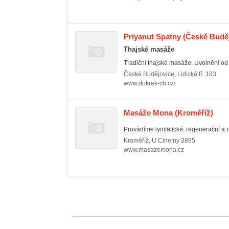
Priyanut Spatny
(České Buděj
Thajské masáže
Tradiční thajské masáže. Uvolnění od bo
České Budějovice
,
Lidická tř. 183
www.dokrak-cb.cz/
Masáže Mona
(Kroměříž)
Provádíme lymfatické, regenerační a 
Kroměříž
,
U Cihelny 3895
www.masazemona.cz