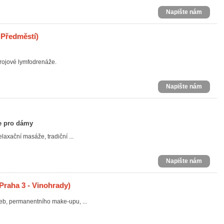
Napište nám
í Předměstí)
rojové lymfodrenáže.
Napište nám
že pro dámy
laxační masáže, tradiční ...
Napište nám
Praha 3 - Vinohrady)
eb, permanentního make-upu, ...