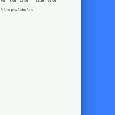
Pá
8:00
–
12:00
12:30
–
16:00
Máme právě otevřeno