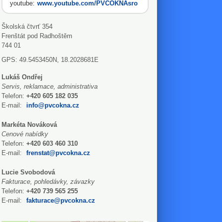
youtube:
www.youtube.com/PVCOKNAsro
Školská čtvrť 354
Frenštát pod Radhoštěm
744 01
GPS: 49.5453450N, 18.2028681E
Lukáš Ondřej
Servis, reklamace, administrativa
Telefon:
+420 605 182 035
E-mail:
info@pvcokna.cz
Markéta Nováková
Cenové nabídky
Telefon:
+420 603 460 310
E-mail:
frenstat@pvcokna.cz
Lucie Svobodová
Fakturace, pohledávky, závazky
Telefon:
+420 739 565 255
E-mail:
fakturace@pvcokna.cz