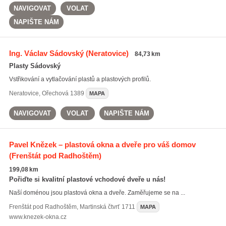
NAVIGOVAT
VOLAT
NAPIŠTE NÁM
Ing. Václav Sádovský
(Neratovice)
84,73 km
Plasty Sádovský
Vstřikování a vytlačování plastů a plastových profilů.
Neratovice
,
Ořechová 1389
MAPA
NAVIGOVAT
VOLAT
NAPIŠTE NÁM
Pavel Knězek – plastová okna a dveře pro váš domov
(Frenštát pod Radhoštěm)
199,08 km
Pořiďte si kvalitní plastové vchodové dveře u nás!
Naší doménou jsou plastová okna a dveře. Zaměřujeme se na ...
Frenštát pod Radhoštěm
,
Martinská čtvrť 1711
MAPA
www.knezek-okna.cz