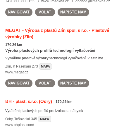
+420 800 800 155
www.limaokna.cz
obchod@limaokna.cz
NAVIGOVAT
VOLAT
NAPIŠTE NÁM
MEGAT - Výroba z plastů Zlín spol. s r.o. - Plastové
výrobky
(Zlín)
170,26 km
Výroba plastových profilů technologií vytlačování
Vytváříme plastové výrobky technologií vytlačování. Vlastníme ...
Zlín
,
K Pasekám 273
MAPA
www.megat.cz
NAVIGOVAT
VOLAT
NAPIŠTE NÁM
BH - plast, s.r.o.
(Odry)
170,26 km
Vyrábění plastových profilů pro izolace a nábytek.
Odry
,
Tošovická 345
MAPA
www.bhplast.com/