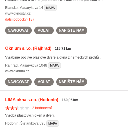
Blansko
,
Masarykova 14
MAPA
www.oknostyl.cz
další pobočky (13)
NAVIGOVAT
VOLAT
NAPIŠTE NÁM
Oknium s.r.o.
(Rajhrad)
115,71 km
Vyrábíme poctivé plastové dveře a okna z německých profilů ...
Rajhrad
,
Masarykova 1048
MAPA
www.oknium.cz
NAVIGOVAT
VOLAT
NAPIŠTE NÁM
LIMA okna s.r.o.
(Hodonín)
160,95 km
3
hodnocení
Výroba plastových oken a dveří.
Hodonín
,
Štefánikova 595
MAPA