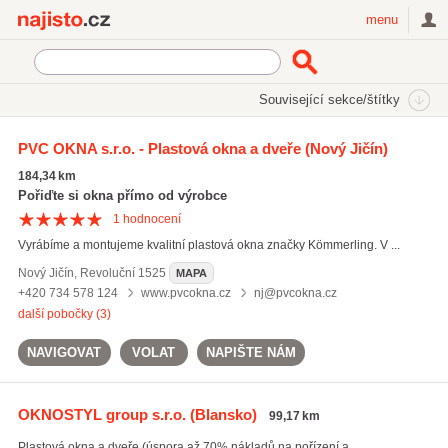
Najisto.cz
menu
SEKCE
ŠTÍTKY
Související sekce/štítky
Najisto.cz
plastové profily oken
PVC OKNA s.r.o. - Plastová okna a dveře
(Nový Jičín)
plastové profily oken
(30)
184,34 km
plastová střešní okna
(207)
Pořiďte si okna přímo od výrobce
montáž plastových oken
(439)
1
hodnocení
Vyrábíme a montujeme kvalitní plastová okna značky Kömmerling. V ...
Všechny související štítky
Nový Jičín
,
Revoluční 1525
MAPA
+420 734 578 124
www.pvcokna.cz
nj@pvcokna.cz
další pobočky (3)
NAVIGOVAT
VOLAT
NAPIŠTE NÁM
OKNOSTYL group s.r.o.
(Blansko)
99,17 km
Plastová okna a dveře (úspora až 70% nákladů na pořízení a ...