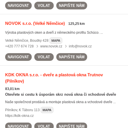
NAVIGOVAT
VOLAT
NAPIŠTE NÁM
NOVOK s.r.o.
(Velké Němčice)
125,25 km
Výroba plastových oken a dveří z německého profilu Schüco. ...
Velké Němčice
,
Boudky 428
MAPA
+420 777 674 728
www.novok.cz
info@novok.cz
NAVIGOVAT
VOLAT
NAPIŠTE NÁM
KDK OKNA s.r.o. - dveře a plastová okna Trutnov
(Pilníkov)
83,01 km
Otevřete si cestu k úsporám skrz nová okna či vchodové dveře
Naše společnost prodává a montuje plastová okna a vchodové dveře ...
Pilníkov
,
K Táboru 113
MAPA
https://kdk-okna.cz
NAVIGOVAT
VOLAT
NAPIŠTE NÁM