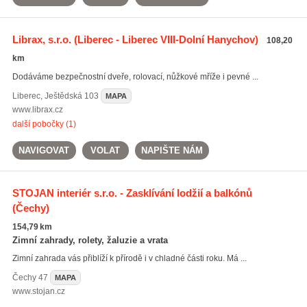
Librax, s.r.o.
(Liberec - Liberec VIII-Dolní Hanychov)
108,20
km
Dodáváme bezpečnostní dveře, rolovací, nůžkové mříže i pevné ...
Liberec
,
Ještědská 103
MAPA
www.librax.cz
další pobočky (1)
NAVIGOVAT
VOLAT
NAPIŠTE NÁM
STOJAN interiér s.r.o. - Zasklívání lodžií a balkónů
(Čechy)
154,79 km
Zimní zahrady, rolety, žaluzie a vrata
Zimní zahrada vás přiblíží k přírodě i v chladné části roku. Má ...
Čechy
47
MAPA
www.stojan.cz