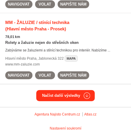
NAVIGOVAT
VOLAT
NAPIŠTE NÁM
MM - ŽALUZIE / stínící technika
(Hlavní město Praha - Prosek)
78,01 km
Rolety a žaluzie nejen do střešních oken
Zabýváme se žaluziemi a stínící technikou pro interiér. Nabízíme ...
Hlavní město Praha
,
Jablonecká 322
MAPA
www.mm-zaluzie.com
NAVIGOVAT
VOLAT
NAPIŠTE NÁM
Načíst další výsledky
Agentura Najisto
Centrum.cz
Atlas.cz
Nastavení soukromí