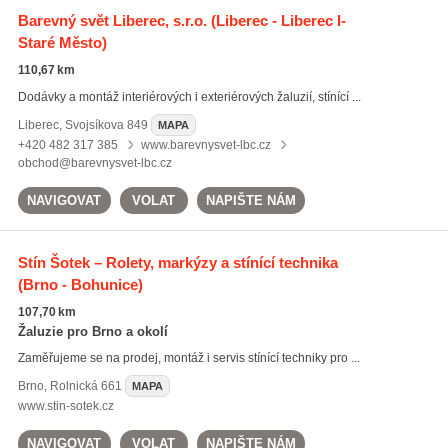
Barevný svět Liberec, s.r.o.
(Liberec - Liberec I-
Staré Město)
110,67 km
Dodávky a montáž interiérových i exteriérových žaluzií, stínící ...
Liberec
,
Svojsíkova 849
MAPA
+420 482 317 385
www.barevnysvet-lbc.cz
obchod@barevnysvet-lbc.cz
NAVIGOVAT
VOLAT
NAPIŠTE NÁM
Stín Šotek – Rolety, markýzy a stínící technika
(Brno - Bohunice)
107,70 km
Žaluzie pro Brno a okolí
Zaměřujeme se na prodej, montáž i servis stínící techniky pro ...
Brno
,
Rolnická 661
MAPA
www.stin-sotek.cz
NAVIGOVAT
VOLAT
NAPIŠTE NÁM