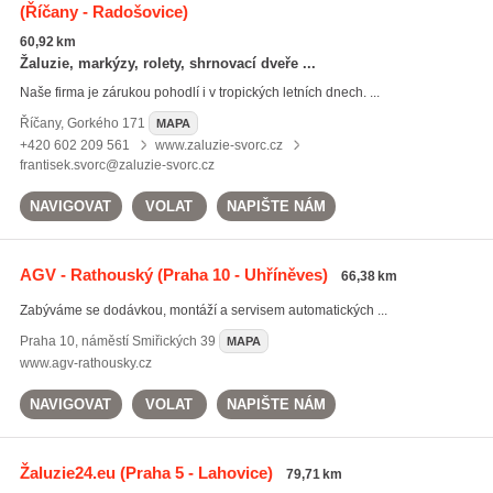
(Říčany - Radošovice)
60,92 km
Žaluzie, markýzy, rolety, shrnovací dveře ...
Naše firma je zárukou pohodlí i v tropických letních dnech. ...
Říčany
,
Gorkého 171
MAPA
+420 602 209 561
www.zaluzie-svorc.cz
frantisek.svorc@zaluzie-svorc.cz
NAVIGOVAT
VOLAT
NAPIŠTE NÁM
AGV - Rathouský
(Praha 10 - Uhříněves)
66,38 km
Zabýváme se dodávkou, montáží a servisem automatických ...
Praha 10
,
náměstí Smiřických 39
MAPA
www.agv-rathousky.cz
NAVIGOVAT
VOLAT
NAPIŠTE NÁM
Žaluzie24.eu
(Praha 5 - Lahovice)
79,71 km