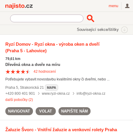
Najisto.cz
menu
SEKCE
ŠTÍTKY
Související sekce/štítky
Najisto.cz
venkovní žaluzie
Ryzí Domov - Ryzí okna - výroba oken a dveří
(Praha 5 - Lahovice)
venkovní žaluzie
(376)
sítě proti hmyzu
(1241)
79,61 km
vertikální žaluzie
(478)
Dřevěná okna a dveře na míru
42
hodnocení
Všechny související štítky
Potřebujete vybavit novostavbu kvalitními okny či dveřmi, nebo ...
Praha 5
,
Strakonická 21
MAPA
+420 800 401 901
www.ryzi-okna.cz
info@ryzi-okna.cz
další pobočky (2)
NAVIGOVAT
VOLAT
NAPIŠTE NÁM
Žaluzie Švorc - Vnitřní žaluzie a venkovní rolety Praha