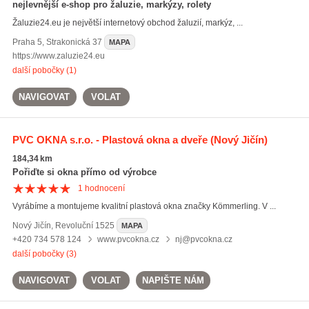
nejlevnější e-shop pro žaluzie, markýzy, rolety
Žaluzie24.eu je největší internetový obchod žaluzií, markýz, ...
Praha 5
,
Strakonická 37
MAPA
https://www.zaluzie24.eu
další pobočky (1)
NAVIGOVAT
VOLAT
PVC OKNA s.r.o. - Plastová okna a dveře
(Nový Jičín)
184,34 km
Pořiďte si okna přímo od výrobce
1
hodnocení
Vyrábíme a montujeme kvalitní plastová okna značky Kömmerling. V ...
Nový Jičín
,
Revoluční 1525
MAPA
+420 734 578 124
www.pvcokna.cz
nj@pvcokna.cz
další pobočky (3)
NAVIGOVAT
VOLAT
NAPIŠTE NÁM