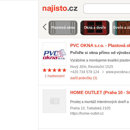
Najisto.cz
Plastová okna
Okna a dveře
Dveře a z
PVC OKNA s.r.o. - Plastová o
Pořiďte si okna přímo od výrobc
Vyrábíme a montujeme kvalitní plasto
Nový Jičín
,
Revoluční 1525
+420 734 578 124
www.pvcokna.
1
hodnocení
další pobočky (3)
HOME OUTLET
(Praha 10 - S
Prodej a montáž interiérových dveří a 
Praha 10
,
Tuklatská 2105
https://home-outlet.cz