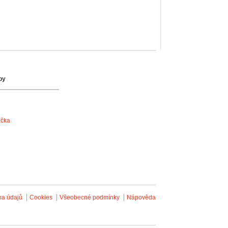
by
ačka
na údajů
Cookies
Všeobecné podmínky
Nápověda