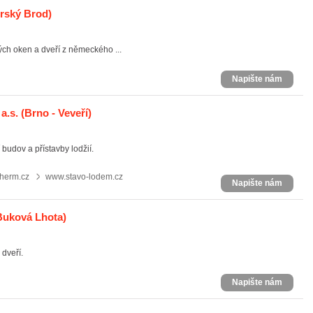
rský Brod)
ch oken a dveří z německého ...
Napište nám
a.s.
(Brno - Veveří)
 budov a přístavby lodžií.
herm.cz
www.stavo-lodem.cz
Napište nám
Buková Lhota)
dveří.
Napište nám