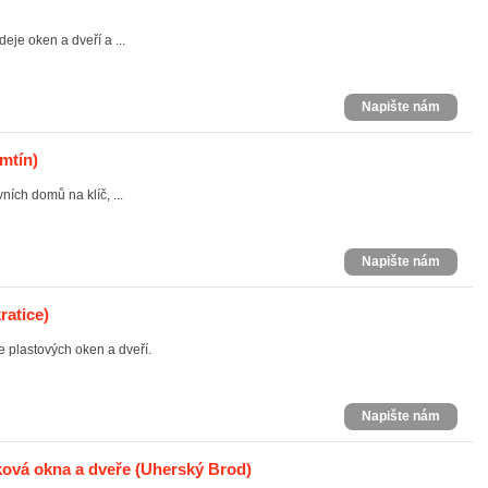
eje oken a dveří a ...
Napište nám
mtín)
ích domů na klíč, ...
Napište nám
ratice)
e plastových oken a dveří.
Napište nám
ková okna a dveře
(Uherský Brod)