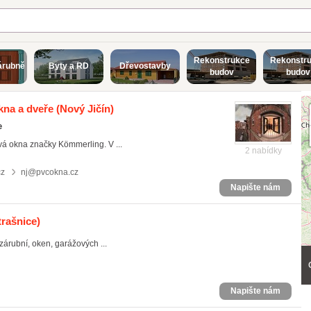
Rekonstrukce
Rekonstr
árubně
Byty a RD
Dřevostavby
budov
budov
kna a dveře
(Nový Jičín)
e
vá okna značky Kömmerling. V ...
2 nabídky
cz
nj@pvcokna.cz
Napište nám
trašnice)
zárubní, oken, garážových ...
Napište nám