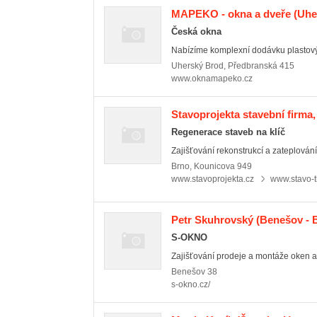
MAPEKO - okna a dveře
(Uhe
Česká okna
Nabízíme komplexní dodávku plastový
Uherský Brod
,
Předbranská 415
www.oknamapeko.cz
Stavoprojekta stavební firma, 
Regenerace staveb na klíč
Zajišťování rekonstrukcí a zateplování
Brno
,
Kounicova 949
www.stavoprojekta.cz
www.stavo-t
Petr Skuhrovský
(Benešov - 
S-OKNO
Zajišťování prodeje a montáže oken a 
Benešov
38
s-okno.cz/