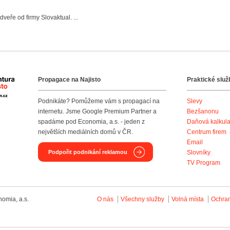
veře od firmy Slovaktual. ...
Propagace na Najisto
Praktické služ
Agentura Najisto
Podnikáte? Pomůžeme vám s propagací na
Slevy
internetu. Jsme Google Premium Partner a
Bezšanonu
spadáme pod Economia, a.s. - jeden z
Daňová kalkul
největších mediálních domů v ČR.
Centrum firem
Email
Podpořit podnikání reklamou
Slovníky
TV Program
omia, a.s.
O nás
Všechny služby
Volná místa
Ochra