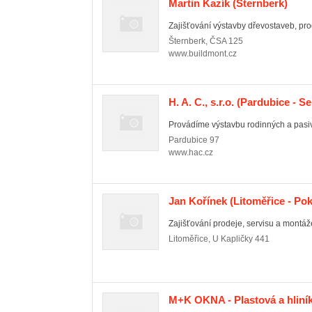
Martin Kazík
(Šternberk)
Zajišťování výstavby dřevostaveb, prod
Šternberk
,
ČSA 125
www.buildmont.cz
H. A. C., s.r.o.
(Pardubice - Se
Provádíme výstavbu rodinných a pasivn
Pardubice
97
www.hac.cz
Jan Kořínek
(Litoměřice - Pok
Zajišťování prodeje, servisu a montáž
Litoměřice
,
U Kapličky 441
M+K OKNA - Plastová a hliní