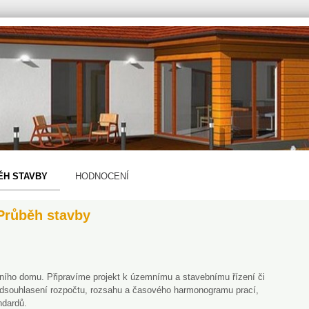
ĚH STAVBY
HODNOCENÍ
 Průběh stavby
ního domu. Připravíme projekt k územnímu a stavebnímu řízení či
odsouhlasení rozpočtu, rozsahu a časového harmonogramu prací,
ndardů.