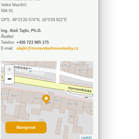
Velké Meziříčí
594 01
GPS: 49°21'20.574"N, 16°0'29.822"E
Ing. Aleš Tajbr, Ph.D.
Ředitel
Telefon:
+420 723 885 175
E-mail:
atajbr@moravskedrevostavby.cz
+
−
Navigovat
Leaflet