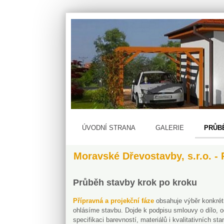
ÚVODNÍ STRANA
GALERIE
PRŮB
Moravské Dřevostavby, s.r.o. -
Průběh stavby krok po kroku
Přípravná a projekční fáze
obsahuje výběr konkrét
ohlásíme stavbu. Dojde k podpisu smlouvy o dílo, 
specifikaci barevností, materiálů i kvalitativních sta