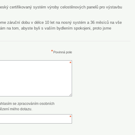
český certifikovaný systém výroby celostěnových panelů pro výstavbu
eme záruční dobu v délce 10 let na nosný systém a 36 měsíců na vše
nám na tom, abyste byli s vaším bydlením spokojeni, proto jsme
Povinná pole
uhlasím se zpracováním osobních
ězení mého dotazu.