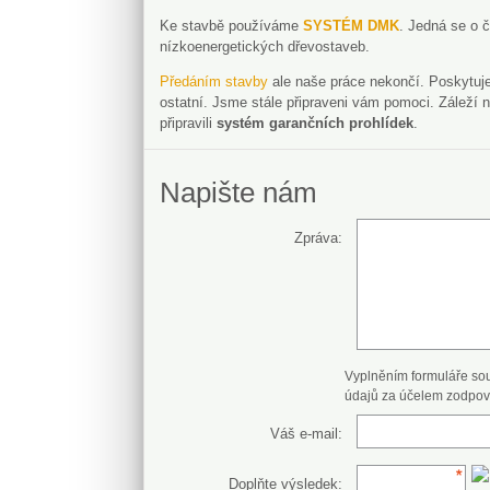
Ke stavbě používáme
SYSTÉM DMK
. Jedná se o 
nízkoenergetických dřevostaveb.
Předáním stavby
ale naše práce nekončí. Poskytuj
ostatní. Jsme stále připraveni vám pomoci. Záleží 
připravili
systém garančních prohlídek
.
Napište nám
Zpráva:
Vyplněním formuláře so
údajů za účelem zodpov
Váš e-mail:
Doplňte výsledek: