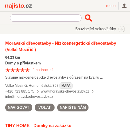
Najisto.cz
menu
SEKCE
ŠTÍTKY
Související sekce/štítky
Najisto.cz
ekologické domy
Moravské dřevostavby - Nízkoenergetické dřevostavby
(Velké Meziříčí)
ekologické domy
(18)
měření hluku
(118)
64,23 km
ochrana životního prostředí
(551)
Domy s přívlastkem
1
hodnocení
Všechny související štítky
Stavíme nízkoenergetické dřevostavby s důrazem na kvalitu ...
Velké Meziříčí
,
Hornoměstská 357
MAPA
+420 723 885 175
www.moravske-drevostavby.cz
info@moravskedrevostavby.cz
NAVIGOVAT
VOLAT
NAPIŠTE NÁM
TINY HOME - Domky na zakázku