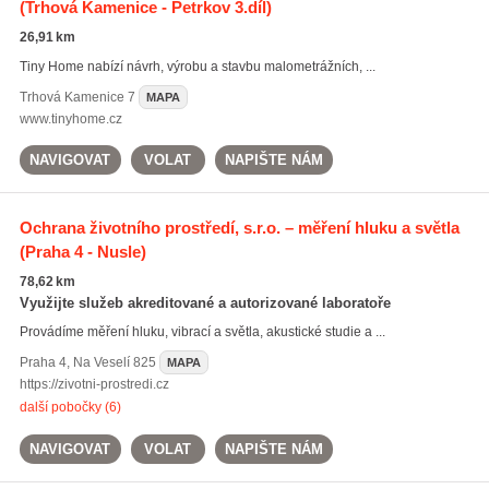
(Trhová Kamenice - Petrkov 3.díl)
26,91 km
Tiny Home nabízí návrh, výrobu a stavbu malometrážních, ...
Trhová Kamenice
7
MAPA
www.tinyhome.cz
NAVIGOVAT
VOLAT
NAPIŠTE NÁM
Ochrana životního prostředí, s.r.o. – měření hluku a světla
(Praha 4 - Nusle)
78,62 km
Využijte služeb akreditované a autorizované laboratoře
Provádíme měření hluku, vibrací a světla, akustické studie a ...
Praha 4
,
Na Veselí 825
MAPA
https://zivotni-prostredi.cz
další pobočky (6)
NAVIGOVAT
VOLAT
NAPIŠTE NÁM