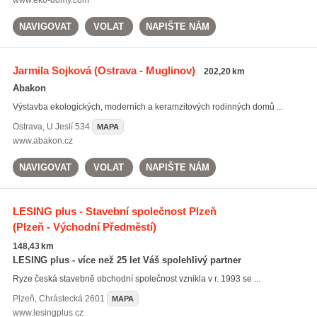
www.eko-domy.com
NAVIGOVAT
VOLAT
NAPIŠTE NÁM
Jarmila Sojková
(Ostrava - Muglinov)
202,20 km
Abakon
Výstavba ekologických, moderních a keramzitových rodinných domů ...
Ostrava
,
U Jeslí 534
MAPA
www.abakon.cz
NAVIGOVAT
VOLAT
NAPIŠTE NÁM
LESING plus - Stavební společnost Plzeň
(Plzeň - Východní Předměstí)
148,43 km
LESING plus - více než 25 let Váš spolehlivý partner
Ryze česká stavebně obchodní společnost vznikla v r. 1993 se ...
Plzeň
,
Chrástecká 2601
MAPA
www.lesingplus.cz