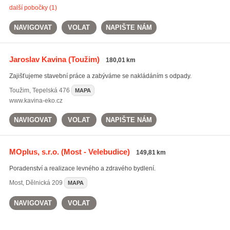
další pobočky (1)
NAVIGOVAT
VOLAT
NAPIŠTE NÁM
Jaroslav Kavina
(Toužim)
180,01 km
Zajišťujeme stavební práce a zabýváme se nakládáním s odpady.
Toužim
,
Tepelská 476
MAPA
www.kavina-eko.cz
NAVIGOVAT
VOLAT
NAPIŠTE NÁM
MOplus, s.r.o.
(Most - Velebudice)
149,81 km
Poradenství a realizace levného a zdravého bydlení.
Most
,
Dělnická 209
MAPA
NAVIGOVAT
VOLAT