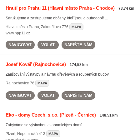
Hnutí pro Prahu 11
(Hlavní město Praha - Chodov)
73,74 km
Sdružujeme a zastupujeme občany, kteří jsou dlouhodobě ...
Hlavní město Praha
,
Zakouřilova 776
MAPA
www.hpp11.cz
NAVIGOVAT
VOLAT
NAPIŠTE NÁM
Josef Kovář
(Rajnochovice)
174,58 km
Zajišťování výstavby a návrhu dřevěných a roubených budov.
Rajnochovice
76
MAPA
NAVIGOVAT
VOLAT
NAPIŠTE NÁM
Eko - domy Czech, s.r.o.
(Plzeň - Černice)
148,51 km
Zabýváme se výstavbou ekonomických domů.
Plzeň
,
Nepomucká 413
MAPA