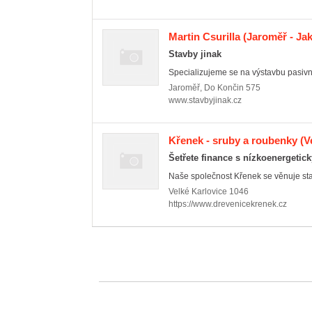
Martin Csurilla
(Jaroměř - Ja
Stavby jinak
Specializujeme se na výstavbu pasivn
Jaroměř
,
Do Končin 575
www.stavbyjinak.cz
Křenek - sruby a roubenky
(V
Šetřete finance s nízkoenergeti
Naše společnost Křenek se věnuje sta
Velké Karlovice
1046
https://www.drevenicekrenek.cz