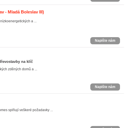
v - Mladá Boleslav III)
ízkoenergetických a ...
Napište nám
řevostavby na klíč
kých zděných domů a ...
Napište nám
es splňují veškeré požadavky ...