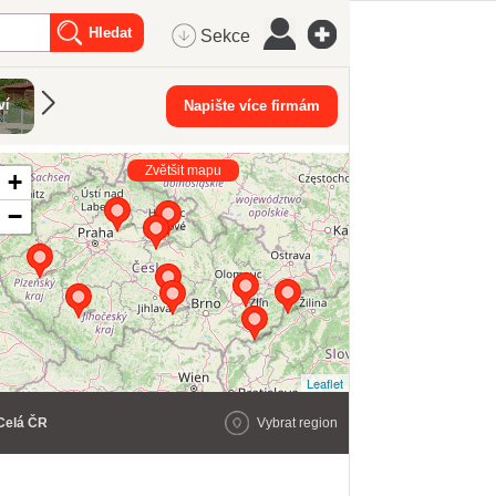
Sekce
Dřevěné
ví
Prodej domů
Napište více firmám
Truhlářství
Bednění a le
materiály
Zvětšit mapu
+
−
Leaflet
Celá ČR
Vybrat region