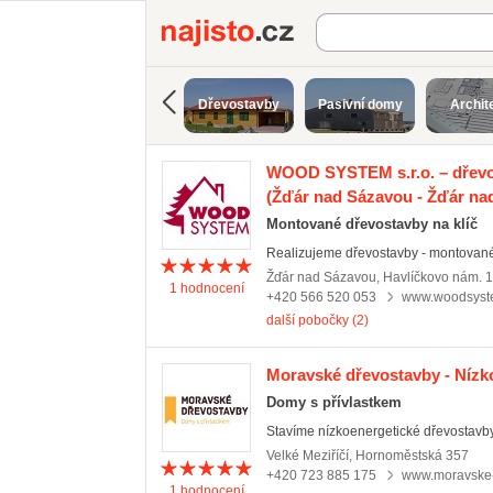
Najisto.cz
Dřevostavby
Pasivní domy
Archit
WOOD SYSTEM s.r.o. – dřevos
(Žďár nad Sázavou - Žďár na
Montované dřevostavby na klíč
Realizujeme dřevostavby - montované d
Žďár nad Sázavou
,
Havlíčkovo nám. 
1
hodnocení
+420 566 520 053
www.woodsyst
další pobočky (2)
Moravské dřevostavby - Nízk
Domy s přívlastkem
Stavíme nízkoenergetické dřevostavby 
Velké Meziříčí
,
Hornoměstská 357
+420 723 885 175
www.moravske-
1
hodnocení