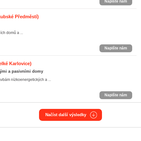
Napište nám
kubské Předměstí)
ích domů a ...
Napište nám
elké Karlovice)
ckými a pasivními domy
vbám nízkoenergetických a ...
Napište nám
Načíst další výsledky