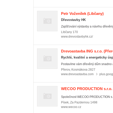
Petr Voženílek
(Libčany)
Dřevostavby HK
Zajišťování výstavby a návrhu dřevě
Libčany
170
www.drevostavbyhk.cz/
Drevoastavba ING s.r.o.
(Přer
Rychlé, kvalitní a energeticky ús
Postavíme vám dřevěný dům snadno a 
Přerov
,
Kosmákova 2827
www.drevoastavba.com
plus.goog
WECOO PRODUCTION s.r.o.
Společnost WECOO PRODUCTION s.r.o.
Písek
,
Za Pazdernou 1498
www.wecoo.cz