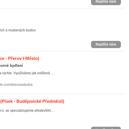
Napište nám
ných a roubených budov.
Napište nám
ov - Přerov I-Město)
porné bydlení
rychle. Využíváme jak ověřené ...
le.com/drevoastavba
(Písek - Budějovické Předměstí)
 se specializujeme především ...