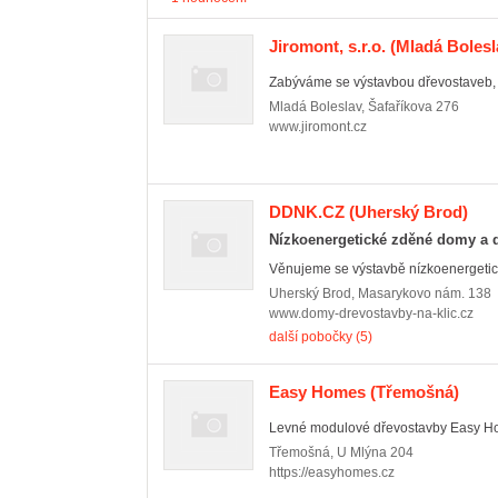
Jiromont, s.r.o.
(Mladá Bolesla
Zabýváme se výstavbou dřevostaveb, n
Mladá Boleslav
,
Šafaříkova 276
www.jiromont.cz
DDNK.CZ
(Uherský Brod)
Nízkoenergetické zděné domy a d
Věnujeme se výstavbě nízkoenergetic
Uherský Brod
,
Masarykovo nám. 138
www.domy-drevostavby-na-klic.cz
další pobočky (5)
Easy Homes
(Třemošná)
Levné modulové dřevostavby Easy Hom
Třemošná
,
U Mlýna 204
https://easyhomes.cz