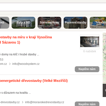
ekti
Byty a RD
Stavební firmy
Pozemní stavby
Tesařst
tavby na míru v kraji Vysočina
d Sázavou 1)
6 nabídek
omy na klíč i hrubé stavby ...
153
em.cz
info@woodsystem.cz
Napište nám
oenergetické dřevostavby
(Velké Meziříčí)
s důrazem na kvalitu ...
drevostavby.cz
info@moravskedrevostavby.cz
Napište nám