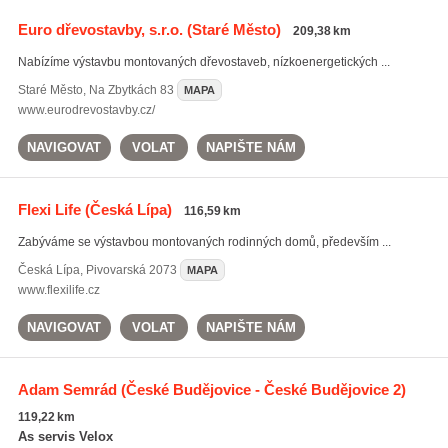
Euro dřevostavby, s.r.o.
(Staré Město)
209,38 km
Nabízíme výstavbu montovaných dřevostaveb, nízkoenergetických ...
Staré Město
,
Na Zbytkách 83
MAPA
www.eurodrevostavby.cz/
NAVIGOVAT
VOLAT
NAPIŠTE NÁM
Flexi Life
(Česká Lípa)
116,59 km
Zabýváme se výstavbou montovaných rodinných domů, především ...
Česká Lípa
,
Pivovarská 2073
MAPA
www.flexilife.cz
NAVIGOVAT
VOLAT
NAPIŠTE NÁM
Adam Semrád
(České Budějovice - České Budějovice 2)
119,22 km
As servis Velox