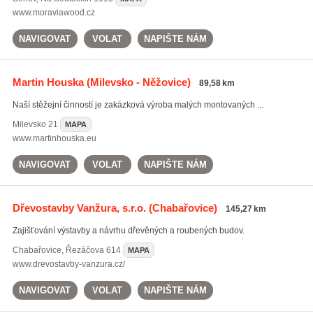
www.moraviawood.cz
NAVIGOVAT
VOLAT
NAPIŠTE NÁM
Martin Houska
(Milevsko - Něžovice)
89,58 km
Naší stěžejní činností je zakázková výroba malých montovaných ...
Milevsko
21
MAPA
www.martinhouska.eu
NAVIGOVAT
VOLAT
NAPIŠTE NÁM
Dřevostavby Vanžura, s.r.o.
(Chabařovice)
145,27 km
Zajišťování výstavby a návrhu dřevěných a roubených budov.
Chabařovice
,
Řezáčova 614
MAPA
www.drevostavby-vanzura.cz/
NAVIGOVAT
VOLAT
NAPIŠTE NÁM