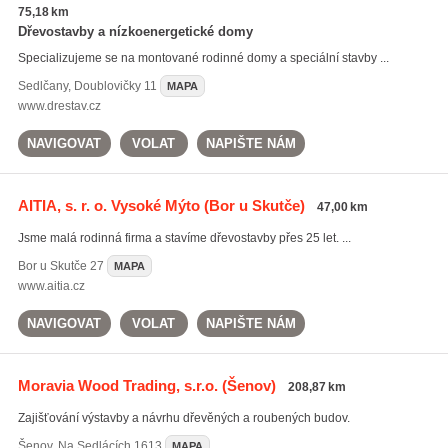
75,18 km
Dřevostavby a nízkoenergetické domy
Specializujeme se na montované rodinné domy a speciální stavby ...
Sedlčany
,
Doublovičky 11
MAPA
www.drestav.cz
NAVIGOVAT
VOLAT
NAPIŠTE NÁM
AITIA, s. r. o. Vysoké Mýto
(Bor u Skutče)
47,00 km
Jsme malá rodinná firma a stavíme dřevostavby přes 25 let. ...
Bor u Skutče
27
MAPA
www.aitia.cz
NAVIGOVAT
VOLAT
NAPIŠTE NÁM
Moravia Wood Trading, s.r.o.
(Šenov)
208,87 km
Zajišťování výstavby a návrhu dřevěných a roubených budov.
Šenov
,
Na Sedlácích 1613
MAPA