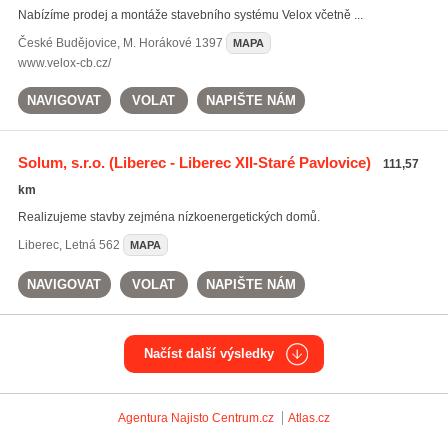
Nabízíme prodej a montáže stavebního systému Velox včetně ...
České Budějovice
,
M. Horákové 1397
MAPA
www.velox-cb.cz/
NAVIGOVAT
VOLAT
NAPIŠTE NÁM
Solum, s.r.o.
(Liberec - Liberec XII-Staré Pavlovice)
111,57
km
Realizujeme stavby zejména nízkoenergetických domů.
Liberec
,
Letná 562
MAPA
NAVIGOVAT
VOLAT
NAPIŠTE NÁM
Načíst další výsledky
Agentura Najisto
Centrum.cz
Atlas.cz