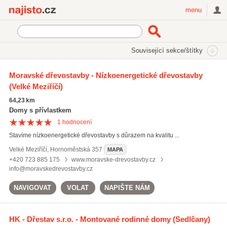
Najisto.cz
menu
SEKCE
ŠTÍTKY
Související sekce/štítky
Najisto.cz
montované domy
Moravské dřevostavby - Nízkoenergetické dřevostavby
(Velké Meziříčí)
montované domy
(126)
nízkoenergetické domy
(415)
64,23 km
rodinné domy na klíč
(744)
Domy s přívlastkem
1
hodnocení
Všechny související štítky
Stavíme nízkoenergetické dřevostavby s důrazem na kvalitu ...
Velké Meziříčí
,
Hornoměstská 357
MAPA
+420 723 885 175
www.moravske-drevostavby.cz
info@moravskedrevostavby.cz
NAVIGOVAT
VOLAT
NAPIŠTE NÁM
HK - Dřestav s.r.o. - Montované rodinné domy
(Sedlčany)