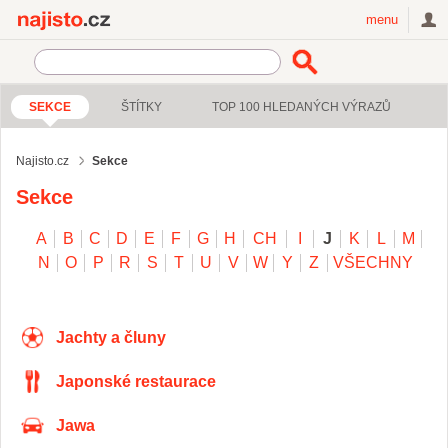
Najisto.cz
menu
SEKCE
ŠTÍTKY
TOP 100 HLEDANÝCH VÝRAZŮ
Najisto.cz
Sekce
Sekce
A
B
C
D
E
F
G
H
CH
I
J
K
L
M
N
O
P
R
S
T
U
V
W
Y
Z
VŠECHNY
Jachty a čluny
Japonské restaurace
Jawa