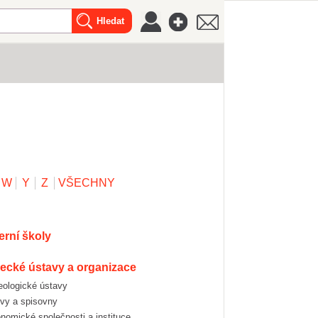
W
Y
Z
VŠECHNY
černí školy
decké ústavy a organizace
heologické ústavy
hivy a spisovny
ronomické společnosti a instituce