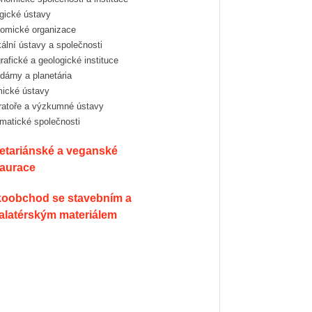
logické ústavy
nomické organizace
ikální ústavy a společnosti
grafické a geologické instituce
zdárny a planetária
mické ústavy
oratoře a výzkumné ústavy
ematické společnosti
taurace
talatérským materiálem