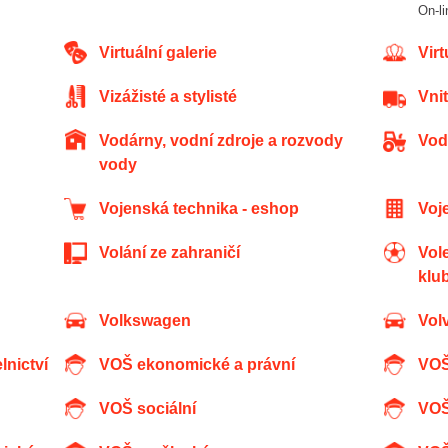
On-
Virtuální galerie
Vi
Vizážisté a stylisté
Vn
Vodárny, vodní zdroje a rozvody
Vo
vody
Vojenská technika - eshop
Vo
Volání ze zahraničí
Volejbalové a beachvolejbalové
klu
Volkswagen
Vol
lnictví
VOŠ ekonomické a právní
VO
VOŠ sociální
VO