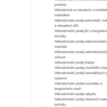
produkty
Velkoobchod se stavebním a instalatérským
materiálem
Velkoobchodní prodej automobilů, motocyklů
a náhradních dílů
Velkoobchodní prodej AV a fotografické
techniky
Velkoobchodní prodej elektroinstalačního
materiálu
Velkoobchodní prodej elektrotechnických
zařízení
Velkoobchodní prodej hraček
Velkoobchodní prodej chemikálií a ba
Velkoobchodní prodej kancelářských potřeb a
vybavení
Velkoobchodní prodej kosmetiky a
drogistického zboží
Velkoobchodní prodej nábytku
Velkoobchodní prodej obalových materiálů a
techniky