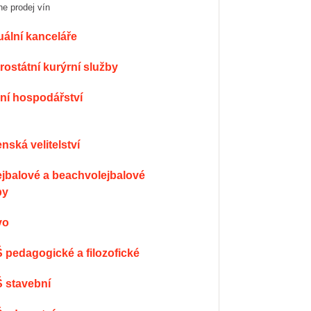
line prodej vín
rtuální kanceláře
itrostátní kurýrní služby
dní hospodářství
jenská velitelství
by
vo
Š pedagogické a filozofické
Š stavební