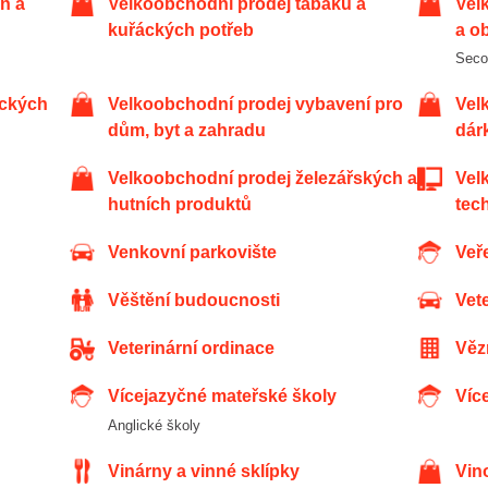
Velkoobchodní prodej tabáku a
Velkoobchodní prodej textilu, oděvů
kuřáckých potřeb
a o
Sec
Velkoobchodní prodej vybavení pro
Velkoobchodní prodej zábavního a
dům, byt a zahradu
dár
Velkoobchodní prodej železářských a
Velkoobchody s výpočetní
hutních produktů
tec
Venkovní parkovište
Ve
Věštění budoucnosti
Vet
Veterinární ordinace
Vě
Vícejazyčné mateřské školy
Ví
Anglické školy
Vinárny a vinné sklípky
Vi