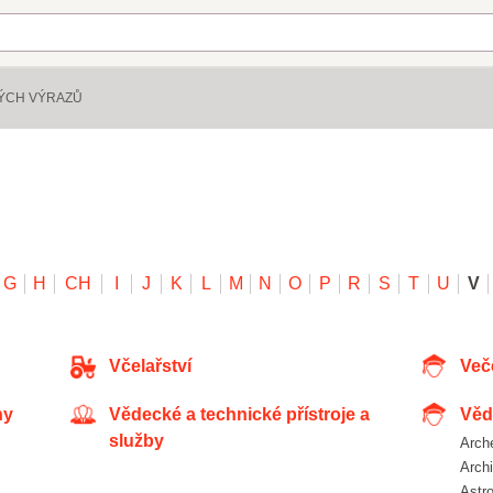
NÝCH VÝRAZŮ
G
H
CH
I
J
K
L
M
N
O
P
R
S
T
U
V
Včelařství
Ve
ny
Vědecké a technické přístroje a
Vě
služby
Arc
Arc
Ast