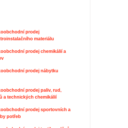
ktroinstalačního materiálu
ev
lkoobchodní prodej nábytku
ů a technických chemikálií
by potřeb