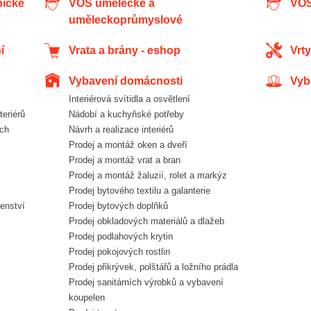
nické
VOŠ umělecké a
VO
uměleckoprůmyslové
í
Vrata a brány - eshop
Vr
Vybavení domácnosti
Vy
Interiérová svítidla a osvětlení
teriérů
Nádobí a kuchyňské potřeby
Návrh a realizace interiérů
Prodej a montáž oken a dveří
Prodej a montáž vrat a bran
Prodej a montáž žaluzií, rolet a markýz
Prodej bytového textilu a galanterie
šenství
Prodej bytových doplňků
Prodej obkladových materiálů a dlažeb
Prodej podlahových krytin
Prodej pokojových rostlin
Prodej přikrývek, polštářů a ložního prádla
Prodej sanitárních výrobků a vybavení
koupelen