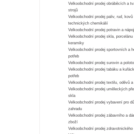
Velkoobchodní prodej obráběcích a tvářecích
strojů
Velkoobchodní prodej paliv, rud, kovů a
technických chemikálií
Velkoobchodní prodej potravin a nápo
Velkoobchodní prodej skla, porcelánu a
keramiky
Velkoobchodní prodej sportovních a hobby
potřeb
Velkoobchodní prodej surovin a polot
Velkoobchodní prodej tabáku a kuřáckých
potřeb
Velkoobchodní prodej textilu, oděvů a
Velkoobchodní prodej uměleckých předmětů a
skla
Velkoobchodní prodej vybavení pro dům, byt a
zahradu
Velkoobchodní prodej zábavního a dárkového
zboží
Velkoobchodní prodej zdravotnického zboží a