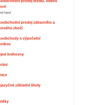
buvi
ond hand
kového zboží
hnikou
řejné knihovny
eráni
znice
cejazyčné základní školy
notéky