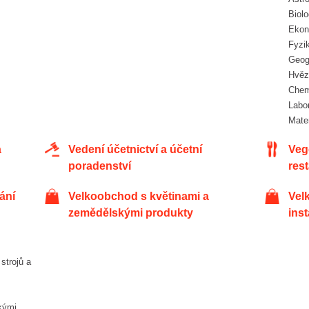
Bio
Eko
Fyz
Geo
Hvě
Che
Lab
Mat
Vedení účetnictví a účetní
Vegetariánské a veganské
poradenství
res
Velkoobchod s květinami a
Velkoobchod se stavebním a
zemědělskými produkty
ins