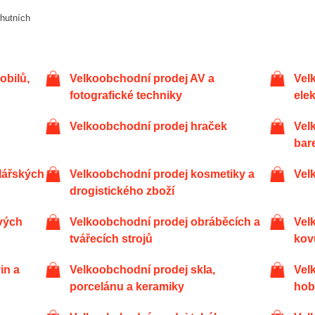
Velkoobchodní prodej AV a
Velkoobchodní prodej
fotografické techniky
ele
Velkoobchodní prodej hraček
Velkoobchodní prodej chemikálií a
bar
Velkoobchodní prodej kosmetiky a
Ve
drogistického zboží
Velkoobchodní prodej obráběcích a
Velkoobchodní prodej paliv, rud,
tvářecích strojů
kov
Velkoobchodní prodej skla,
Velkoobchodní prodej sportovních a
porcelánu a keramiky
hob