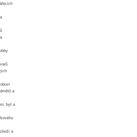
jů
ovarů
 obuvi