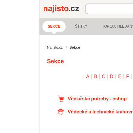
Najisto.cz
SEKCE
ŠTÍTKY
TOP 100 HLEDA
Najisto.cz
Sekce
Sekce
A
B
C
D
E
F
Včelařské potřeby - eshop
Vědecké a technické knihov