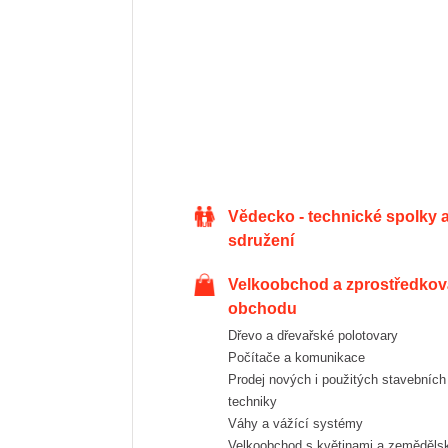
Vědecko - technické spolky a
sdružení
Velkoobchod a zprostředkování
obchodu
Dřevo a dřevařské polotovary
Počítače a komunikace
Prodej nových i použitých stavebních strojů a
techniky
Váhy a vážící systémy
Velkoobchod s květinami a zemědělskými