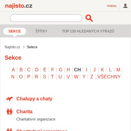
Najisto.cz
menu
SEKCE
ŠTÍTKY
TOP 100 HLEDANÝCH VÝRAZŮ
Najisto.cz
Sekce
Sekce
A
B
C
D
E
F
G
H
CH
I
J
K
L
M
N
O
P
R
S
T
U
V
W
Y
Z
VŠECHNY
Chalupy a chaty
Charita
Charitativní organizace