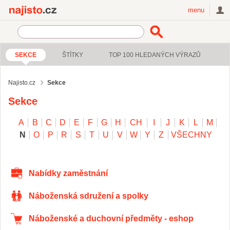
Najisto.cz
menu
SEKCE
ŠTÍTKY
TOP 100 HLEDANÝCH VÝRAZŮ
Najisto.cz
Sekce
Sekce
A
B
C
D
E
F
G
H
CH
I
J
K
L
M
N
O
P
R
S
T
U
V
W
Y
Z
VŠECHNY
Nabídky zaměstnání
Náboženská sdružení a spolky
Náboženské a duchovní předměty - eshop