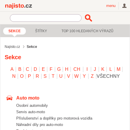
Najisto.cz
menu
SEKCE
ŠTÍTKY
TOP 100 HLEDANÝCH VÝRAZŮ
Najisto.cz
Sekce
Sekce
A
B
C
D
E
F
G
H
CH
I
J
K
L
M
N
O
P
R
S
T
U
V
W
Y
Z
VŠECHNY
Auto moto
Osobní automobily
Servis auto-moto
Příslušenství a doplňky pro motorová vozidla
Náhradní díly pro auto-moto