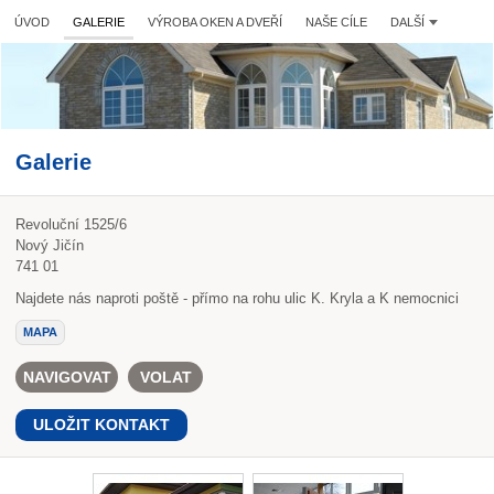
ÚVOD
GALERIE
VÝROBA OKEN A DVEŘÍ
NAŠE CÍLE
DALŠÍ
Galerie
Revoluční 1525/6
Nový Jičín
741 01
Najdete nás naproti poště - přímo na rohu ulic K. Kryla a K nemocnici
MAPA
NAVIGOVAT
VOLAT
ULOŽIT KONTAKT