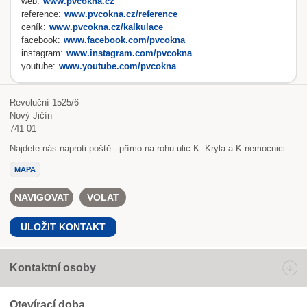
web:
www.pvcokna.cz
reference:
www.pvcokna.cz/reference
ceník:
www.pvcokna.cz/kalkulace
facebook:
www.facebook.com/pvcokna
instagram:
www.instagram.com/pvcokna
youtube:
www.youtube.com/pvcokna
Revoluční 1525/6
Nový Jičín
741 01
Najdete nás naproti poště - přímo na rohu ulic K. Kryla a K nemocnici
MAPA
NAVIGOVAT
VOLAT
ULOŽIT KONTAKT
Kontaktní osoby
Otevírací doba