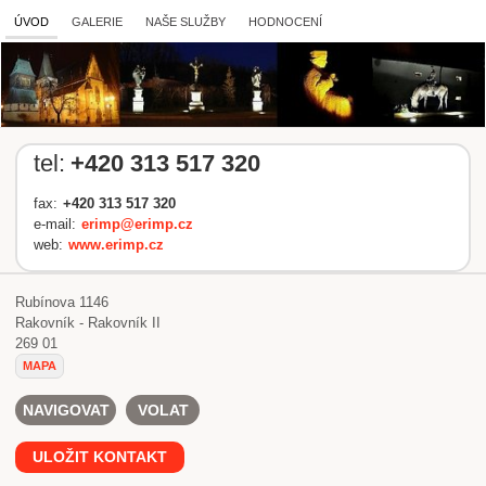
ÚVOD
GALERIE
NAŠE SLUŽBY
HODNOCENÍ
tel:
+420 313 517 320
fax:
+420 313 517 320
e-mail:
erimp@erimp.cz
web:
www.erimp.cz
Rubínova 1146
Rakovník - Rakovník II
269 01
MAPA
NAVIGOVAT
VOLAT
ULOŽIT KONTAKT