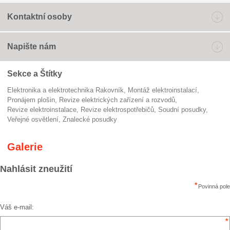
Kontaktní osoby
Napište nám
Sekce a Štítky
Elektronika a elektrotechnika Rakovník
montáž elektroinstalací
pronájem plošin
Revize elektrických zařízení a rozvodů
revize elektroinstalace
revize elektrospotřebičů
soudní posudky
veřejné osvětlení
znalecké posudky
Galerie
Nahlásit zneužití
Povinná pole
Váš e-mail: